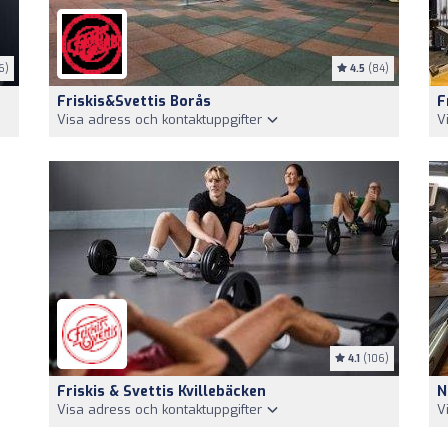
6)
4.5
(84)
Friskis&Svettis Borås
F
Visa adress och kontaktuppgifter
V
4.1
(106)
Friskis & Svettis Kvillebäcken
N
Visa adress och kontaktuppgifter
V