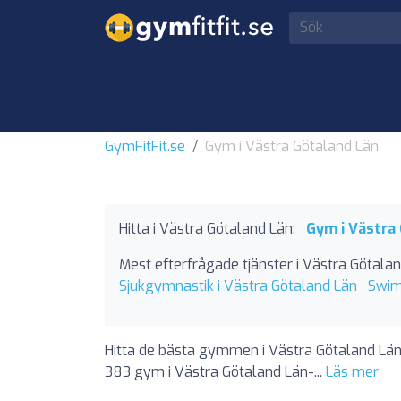
GymFitFit.se
Gym i Västra Götaland Län
Hitta i Västra Götaland Län:
Gym i Västra
Mest efterfrågade tjänster i Västra Götalan
Sjukgymnastik i Västra Götaland Län
Swim
Hitta de bästa gymmen i Västra Götaland Län i 
383 gym i Västra Götaland Län-...
Läs mer