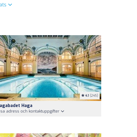
lats
4.1
(245)
agabadet Haga
isa adress och kontaktuppgifter