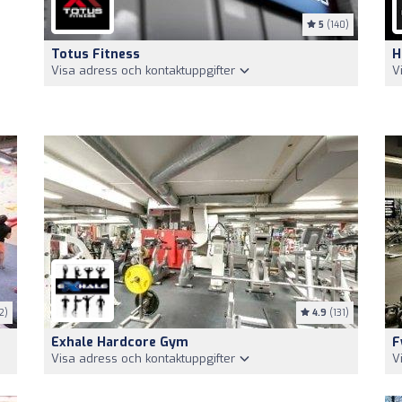
5
(140)
Totus Fitness
H
Visa adress och kontaktuppgifter
V
2)
4.9
(131)
Exhale Hardcore Gym
F
Visa adress och kontaktuppgifter
V