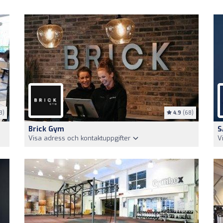
3)
4.9
(68)
Brick Gym
S
Visa adress och kontaktuppgifter
V