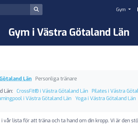
Gym
Gym i Västra Götaland Län
 Götaland Län
Personliga tränare
d Län:
CrossFit® i Västra Götaland Län
Pilates i Västra Göt
mingpool i Västra Götaland Län
Yoga i Västra Götaland Län
vår lista för att träna och ta hand om din kropp. Vi är den stö