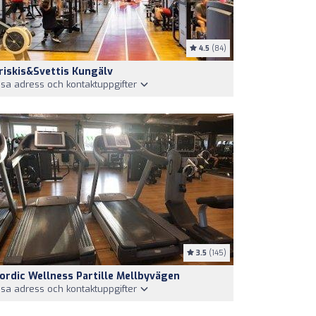
4.5
(84)
riskis&Svettis Kungälv
isa adress och kontaktuppgifter
3.5
(145)
ordic Wellness Partille Mellbyvägen
isa adress och kontaktuppgifter