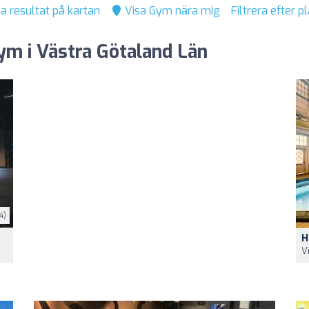
a resultat på kartan
Visa Gym nära mig
Filtrera efter p
ym i Västra Götaland Län
4)
H
V