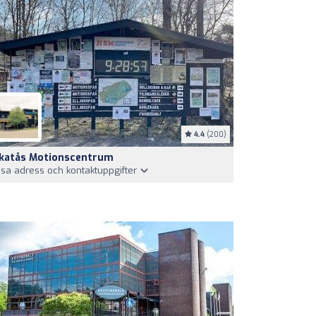
4.4
(200)
katås Motionscentrum
isa adress och kontaktuppgifter