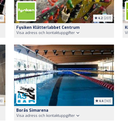
9)
4.2
(207)
Fysiken Klätterlabbet Centrum
K
Visa adress och kontaktuppgifter
V
8)
4.4
(143)
Borås Simarena
Visa adress och kontaktuppgifter