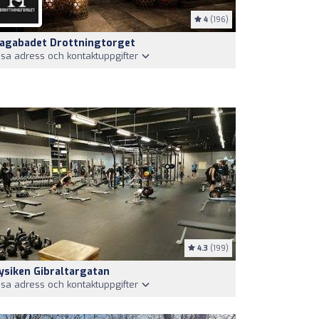
4
(196)
agabadet Drottningtorget
isa adress och kontaktuppgifter
4.3
(199)
ysiken Gibraltargatan
isa adress och kontaktuppgifter