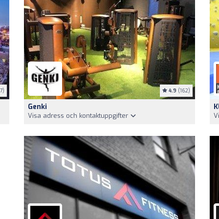
7)
4.9
(162)
Genki
K
Visa adress och kontaktuppgifter
V