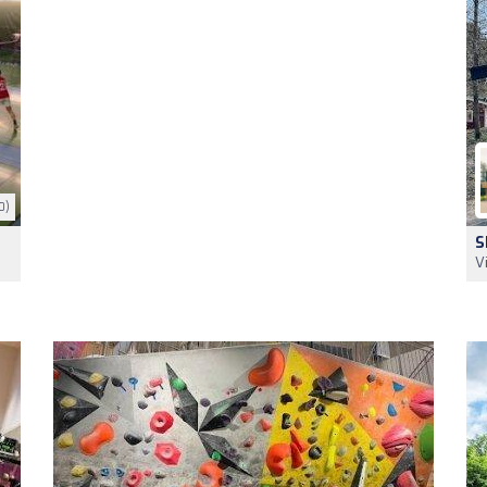
0)
S
V