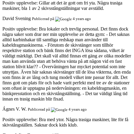
Positiv upplevelse:
Gillar att det är gott om fri yta. Några trasiga
maskiner, bla 1 av 2 skivsstångställningar var avställd.
David Svening
Publicerad på
4 years ago
Positiv upplevelse:
Bra lokaler och trevlig personal. Det finns dock
några saker som drar ner min upplevelse av detta gym: - Det saknas
alltid karbinhakar till samtliga redskap man använder till
kabeldragmaskinerna. - Förutom de skivstänger som tillhör
respektive station och bänk finns det INGA lösa sådana, vilket är
väldigt märkligt. Det skall väl alltid finnas ett gäng av olika modeller
man kan använda utan att behöva vänta på att någon vid en fast
station blivit klar?? - Övervåningen har mycket potential som inte
utnyttjas. Även här saknas skivstänger till de lösa vikterna, den enda
som finns är av lång och tung modell vilket inte passar för allt. Det
finns gott om plats för och hade varit perfekt med tre av de stationer
som oftast är upptagna på nedervåningen: en kabeldragmaskin, en
bänkpresstation och en skivstångställning. - Det tar väldigt lång tid
innan en trasig maskin blir fixad.
Ágnes V. W.
Publicerad på
4 years ago
Positiv upplevelse:
Bra med ytor. Några trasiga maskiner, lite för få
skivstångställen. Saknar dock kids klub.