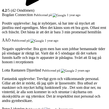
4.2
/5 (42 Omdömen)
Bogdan Connection
Publicerad på
1 year ago
Positiv upplevelse:
Jag är nybörjare, så har inte så mycket att
jämföra med egentligen. Men det känns som ett bra gym. Oftast rent
och fräscht. Det bästa är att det är bara 3 min promenad hemifrån
ÅÄÖ
Publicerad på
1 year ago
Negativ upplevelse:
Bra gym men han som jobbar bemannade tider
på söndagar är riktigt lat. Varit där 4-5 söndagar då det varken
funnits kaffe och inga tv apparater är påslagna. Svårt att få tag på
honom i receptionen
Lotta Rantanen Djurelind
Publicerad på
2 years ago
Fantastisk upplevelse:
Trevligt gym och välkomnande personal.
Gillar att det är mörkt, då jag själv är ljussensitiv. Bra utbud av
maskiner och mycket luftig funktionell yta . Det som drar ner, nu
vintertid, är alla som kommer in och struntar i skyltarna om
skoskydd/ta av sig ytterskor. Det är respektlöst mot personal och
andra gymbesökare.
Peter Lidström