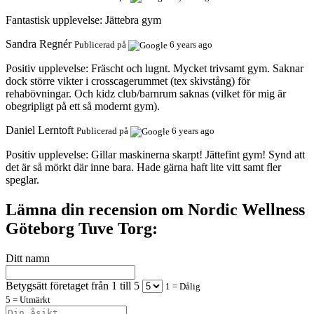
Fantastisk upplevelse:
Jättebra gym
Sandra Regnér
Publicerad på
6 years ago
Positiv upplevelse:
Fräscht och lugnt. Mycket trivsamt gym. Saknar
dock större vikter i crosscagerummet (tex skivstång) för
rehabövningar. Och kidz club/barnrum saknas (vilket för mig är
obegripligt på ett så modernt gym).
Daniel Lerntoft
Publicerad på
6 years ago
Positiv upplevelse:
Gillar maskinerna skarpt! Jättefint gym! Synd att
det är så mörkt där inne bara. Hade gärna haft lite vitt samt fler
speglar.
Lämna din recension om Nordic Wellness
Göteborg Tuve Torg:
Ditt namn
Betygsätt företaget från 1 till 5
1 = Dålig
5 = Utmärkt