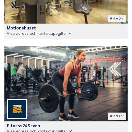
4.4
(42)
Motionshuset
Visa adress och kontaktuppgifter
3.9
(27)
Fitness24Seven
Visa adress och kontaktuppgifter