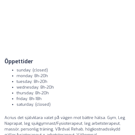
Öppettider
sunday: (closed)
monday: 8h-20h
tuesday: 8h-20h
wednesday: 8h-20h
thursday: 8h-20h
friday: 8h-18h
saturday: (closed)
Acrius det självklara valet på vägen mot bättre hälsa. Gym, Leg
Naprapat, leg sjukgymnast/Fysioterapeut, leg arbetsterapeut,
massör, personlig träning. Vårdval Rehab, högkostnadsskydd
gäller fysioterapeut o arbetsterapeut. Välkomna!