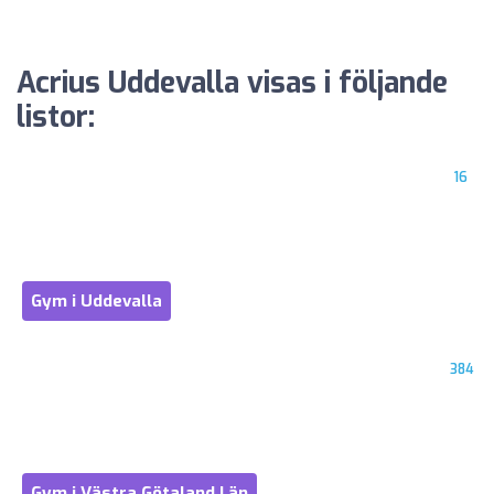
Acrius Uddevalla visas i följande
listor:
16
Gym i Uddevalla
384
Gym i Västra Götaland Län