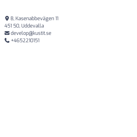
B, Kasenabbevägen 11
451 50, Uddevalla
develop@kustit.se
+4652210151