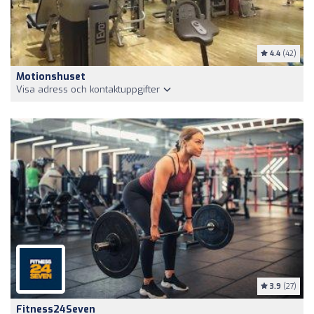
4.4
(42)
Motionshuset
Visa adress och kontaktuppgifter
3.9
(27)
Fitness24Seven