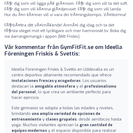
FÃ¶r dig som vill ligga pÃ¥ grÃ¤nsen. FÃ¶r dig som vill ta det soft.
FÃ¶r dig som vill kÃ¤nna glÃ¤djeruset. FÃ¶r dig som vill landa.
Hur du Ã¤n kÃ¤nner vill vi vara din trÃ¤ningskompis. VÃ¤lkomna!
FÃ¶rbÃ¤ttra ditt vÃ¤lmÃ¥ende! AnmÃ¤l dig idag och ta det
fÃ¶rsta steget mot ett lyckligare och mer harmoniskt liv. Boka dig
via âarrangemangâ i appen (Mitt Friskis).
Vår kommentar från GymFitFit.se om Ideella
Föreningen Friskis & Svettis:
Ideella Föreningen Friskis & Svettis en Uddevalla es un
centro deportivo altamente recomendado que ofrece
instalaciones frescas y acogedoras
. Los usuarios
destacan la
amigable atmósfera
y el
profesionalismo
del personal
, lo que crea un ambiente perfecto para
hacer ejercicio.
Este gimnasio se adapta a todas las edades y niveles,
brindando
una amplia variedad de opciones de
entrenamiento
y
clases grupales
, desde aeróbicos hasta
yoga. Muchos visitantes aprecian la
gran cantidad de
equipos modernos
y el espacio disponible para realizar