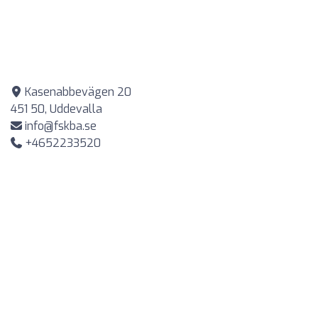
Kasenabbevägen 20
451 50, Uddevalla
info@fskba.se
+4652233520