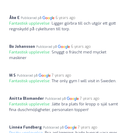
Åke E
6 years ago
Publicerad på
Fantastisk upplevelse:
Ligger görbra till och utgör ett gott
regnskydd på cykelturen till torp.
Bo Johansson
6 years ago
Publicerad på
Fantastisk upplevelse:
Snyggt o fräscht med mycket
maskiner
M S
7 years ago
Publicerad på
Fantastisk upplevelse:
The only gym I will visit in Sweden.
Anitta Blomander
7 years ago
Publicerad på
Fantastisk upplevelse:
Jätte bra plats för kropp o själ samt
fina duschmöjligheter, personalen toppen!
Linnéa Fundberg
7 years ago
Publicerad på
Positiv upplevelse:
Bra anläggning, hade kunnat vara mer