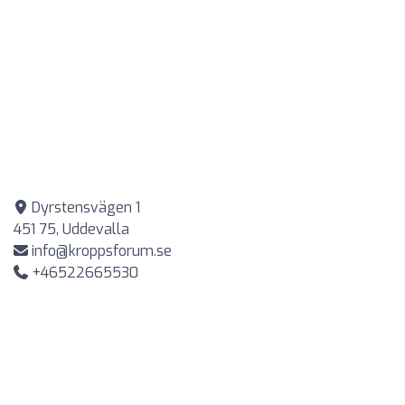
Dyrstensvägen 1
451 75, Uddevalla
info@kroppsforum.se
+46522665530