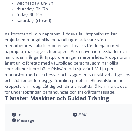
wednesday: 8h-17h
thursday: 8h-17h
friday: 8h-16h
saturday: (closed)
Välkommen till din naprapat i Uddevalla! Kroppsforum kan
erbjuda en mängd olika behandlingar tack vare våra
medarbetares olika kompetenser. Hos oss får du hjälp med
naprapati, massage och ortopedi. Vi kan även idrottsskador och
har under många år hjälpt föreningar i närområdet. Kroppsforum
är ett unikt företag med välutbildad personal som har olika
specialiteter inom både friskvård och sjukvård. Vi hjälper
människor med olika besvär och lägger en stor vikt vid att ge tips
och råd, för att förebygga framtida problem. Bli avtalskund hos
Kroppsforum i dag. Låt dig och dina anställda få komma till oss
för undersökningar, behandlingar och friskvårdsmassage.
Tjänster, Maskiner och Guidad Träning
Te
MMA
Massage