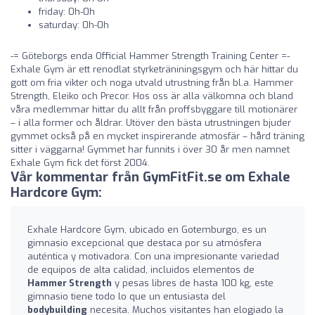
friday: 0h-0h
saturday: 0h-0h
-= Göteborgs enda Official Hammer Strength Training Center =-
Exhale Gym är ett renodlat styrketräniningsgym och här hittar du
gott om fria vikter och noga utvald utrustning från bl.a. Hammer
Strength, Eleiko och Precor. Hos oss är alla välkomna och bland
våra medlemmar hittar du allt från proffsbyggare till motionärer
– i alla former och åldrar. Utöver den bästa utrustningen bjuder
gymmet också på en mycket inspirerande atmosfär – hård träning
sitter i väggarna! Gymmet har funnits i över 30 år men namnet
Exhale Gym fick det först 2004.
Vår kommentar från GymFitFit.se om Exhale
Hardcore Gym:
Exhale Hardcore Gym, ubicado en Gotemburgo, es un
gimnasio excepcional que destaca por su atmósfera
auténtica y motivadora. Con una impresionante variedad
de equipos de alta calidad, incluidos elementos de
Hammer Strength
y pesas libres de hasta 100 kg, este
gimnasio tiene todo lo que un entusiasta del
bodybuilding
necesita. Muchos visitantes han elogiado la