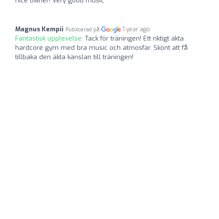
nice owner! Very good music
Magnus Kempii
1 year ago
Publicerad på
Fantastisk upplevelse:
Tack för träningen! Ett riktigt äkta
hardcore gym med bra music och atmosfär. Skönt att få
tillbaka den äkta känslan till träningen!