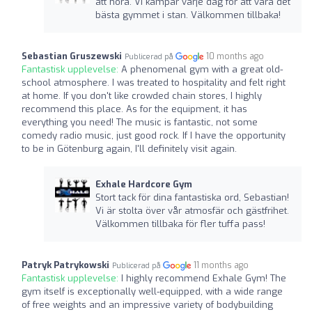
att höra. Vi kämpar varje dag för att vara det
bästa gymmet i stan. Välkommen tillbaka!
Sebastian Gruszewski
10 months ago
Publicerad på
Fantastisk upplevelse:
A phenomenal gym with a great old-
school atmosphere. I was treated to hospitality and felt right
at home. If you don't like crowded chain stores, I highly
recommend this place. As for the equipment, it has
everything you need! The music is fantastic, not some
comedy radio music, just good rock. If I have the opportunity
to be in Götenburg again, I'll definitely visit again.
Exhale Hardcore Gym
Stort tack för dina fantastiska ord, Sebastian!
Vi är stolta över vår atmosfär och gästfrihet.
Välkommen tillbaka för fler tuffa pass!
Patryk Patrykowski
11 months ago
Publicerad på
Fantastisk upplevelse:
I highly recommend Exhale Gym! The
gym itself is exceptionally well-equipped, with a wide range
of free weights and an impressive variety of bodybuilding