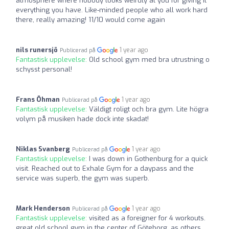
atmosphere where nobody looks weirdly at you for giving it
everything you have. Like-minded people who all work hard
there, really amazing! 11/10 would come again
nils runersjö
1 year ago
Publicerad på
Fantastisk upplevelse:
Old school gym med bra utrustning o
schysst personal!
Frans Öhman
1 year ago
Publicerad på
Fantastisk upplevelse:
Väldigt roligt och bra gym. Lite högra
volym på musiken hade dock inte skadat!
Niklas Svanberg
1 year ago
Publicerad på
Fantastisk upplevelse:
I was down in Gothenburg for a quick
visit. Reached out to Exhale Gym for a daypass and the
service was superb, the gym was superb.
Mark Henderson
1 year ago
Publicerad på
Fantastisk upplevelse:
visited as a foreigner for 4 workouts.
great old school gym in the center of Göteborg. as others