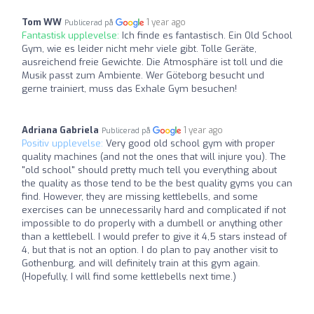
Tom WW
1 year ago
Publicerad på
Fantastisk upplevelse:
Ich finde es fantastisch. Ein Old School
Gym, wie es leider nicht mehr viele gibt. Tolle Geräte,
ausreichend freie Gewichte. Die Atmosphäre ist toll und die
Musik passt zum Ambiente. Wer Göteborg besucht und
gerne trainiert, muss das Exhale Gym besuchen!
Adriana Gabriela
1 year ago
Publicerad på
Positiv upplevelse:
Very good old school gym with proper
quality machines (and not the ones that will injure you). The
"old school" should pretty much tell you everything about
the quality as those tend to be the best quality gyms you can
find. However, they are missing kettlebells, and some
exercises can be unnecessarily hard and complicated if not
impossible to do properly with a dumbell or anything other
than a kettlebell. I would prefer to give it 4,5 stars instead of
4, but that is not an option. I do plan to pay another visit to
Gothenburg, and will definitely train at this gym again.
(Hopefully, I will find some kettlebells next time.)