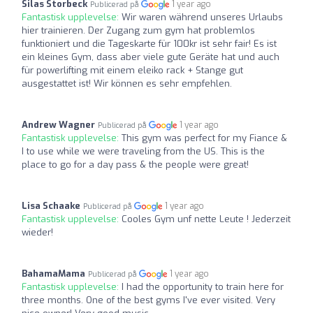
Silas Storbeck
1 year ago
Publicerad på
Fantastisk upplevelse:
Wir waren während unseres Urlaubs
hier trainieren. Der Zugang zum gym hat problemlos
funktioniert und die Tageskarte für 100kr ist sehr fair! Es ist
ein kleines Gym, dass aber viele gute Geräte hat und auch
für powerlifting mit einem eleiko rack + Stange gut
ausgestattet ist! Wir können es sehr empfehlen.
Andrew Wagner
1 year ago
Publicerad på
Fantastisk upplevelse:
This gym was perfect for my Fiance &
I to use while we were traveling from the US. This is the
place to go for a day pass & the people were great!
Lisa Schaake
1 year ago
Publicerad på
Fantastisk upplevelse:
Cooles Gym unf nette Leute ! Jederzeit
wieder!
BahamaMama
1 year ago
Publicerad på
Fantastisk upplevelse:
I had the opportunity to train here for
three months. One of the best gyms I've ever visited. Very