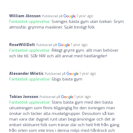
William Jönsson
1 year ago
Publicerad på
Fantastisk upplevelse:
Sveriges bästa gym utan tvekan. Grym
atmosfär, grymma maskiner, Sjukt trevligt folk.
RoseWillDoIt
1 year ago
Publicerad på
Fantastisk upplevelse:
Riktigt grymt gym, allt man behöver
och lite till. Slår NW och allt annat med hästlängder!
Alexander Miletic
1 year ago
Publicerad på
Fantastisk upplevelse:
Gbgs bästa gym
Tobias Jonsson
1 year ago
Publicerad på
Fantastisk upplevelse:
Stans bästa gym med den bästa
utrustningen som finns tillgänglig för den övningen man
önskar och täcker alla muskelgrupper. Dessutom så kan
man vara där dygnet runt utan begränsningar och det är
enbart skötsamt folk som tränar där och helt fritt från gäng
från orten som inte trivs i denna miljö med hårdrock och