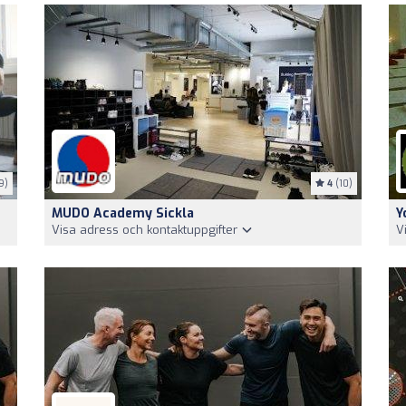
9)
4
(10)
MUDO Academy Sickla
Y
Visa adress och kontaktuppgifter
V