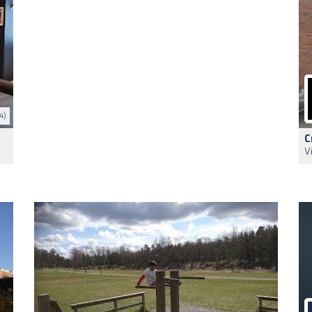
4)
C
V