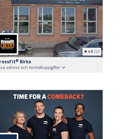
4.8
(12)
®
rossFit
Birka
isa adress och kontaktuppgifter