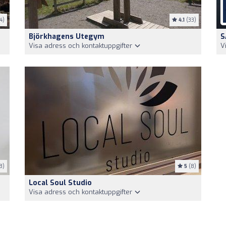
4)
4.1
(33)
Björkhagens Utegym
S
Visa adress och kontaktuppgifter
V
8)
5
(8)
Local Soul Studio
Visa adress och kontaktuppgifter