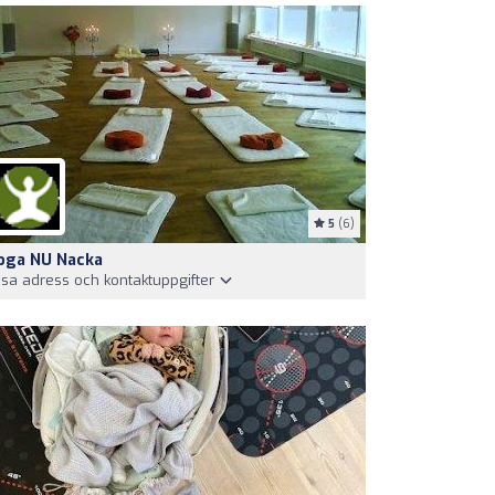
5
(6)
oga NU Nacka
isa adress och kontaktuppgifter