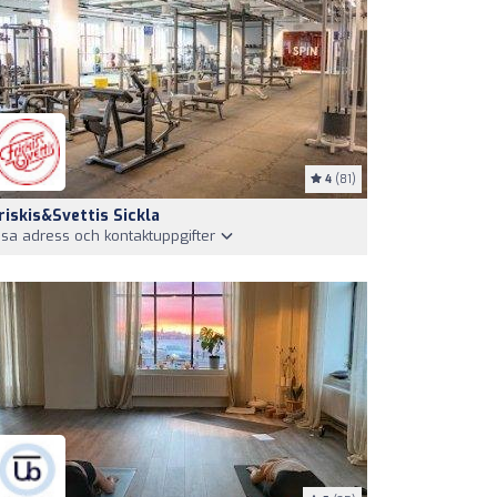
4
(81)
riskis&Svettis Sickla
isa adress och kontaktuppgifter