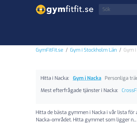
GymFitFit.se
Gym i Stockholm Län
Gym i
Hitta i Nacka:
Gym i Nacka
Personliga trä
Mest efterfrågade tjänster i Nacka:
CrossF
Hitta de bästa gymmen i Nacka i vår lista för 
Nacka-området. Hitta gymmet som ligger n..