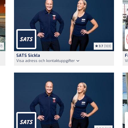
7)
3.7
(103)
SATS Sickla
F
Visa adress och kontaktuppgifter
V