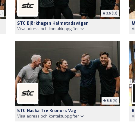
0)
3.5
(13)
STC Björkhagen Halmstadsvägen
M
Visa adress och kontaktuppgifter
V
3.8
(9)
STC Nacka Tre Kronors Väg
B
Visa adress och kontaktuppgifter
V