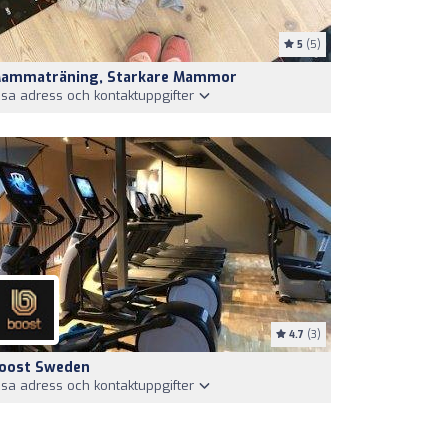
5
(5)
ammaträning, Starkare Mammor
isa adress och kontaktuppgifter
4.7
(3)
oost Sweden
isa adress och kontaktuppgifter