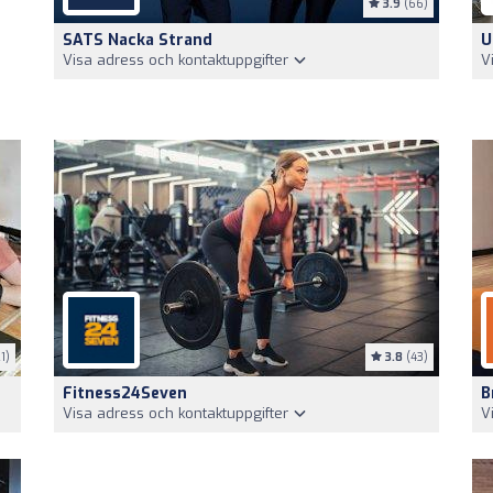
3.9
(66)
SATS Nacka Strand
U
Visa adress och kontaktuppgifter
V
1)
3.8
(43)
Fitness24Seven
B
Visa adress och kontaktuppgifter
V