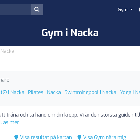
Gym
Gym i Nacka
 Nacka
nare
it® i Nacka
Pilates i Nacka
Swimmingpool i Nacka
Yoga i N
att träna och ta hand om din kropp. Vi är den största guiden ti
.
Läs mer
Visa resultat på kartan
Visa Gym nära mig