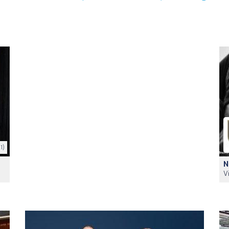
1)
N
V