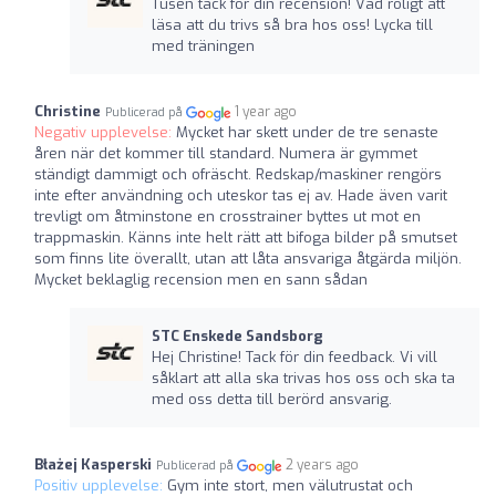
Tusen tack för din recension! Vad roligt att
läsa att du trivs så bra hos oss! Lycka till
med träningen
Christine
1 year ago
Publicerad på
Negativ upplevelse:
Mycket har skett under de tre senaste
åren när det kommer till standard. Numera är gymmet
ständigt dammigt och ofräscht. Redskap/maskiner rengörs
inte efter användning och uteskor tas ej av. Hade även varit
trevligt om åtminstone en crosstrainer byttes ut mot en
trappmaskin. Känns inte helt rätt att bifoga bilder på smutset
som finns lite överallt, utan att låta ansvariga åtgärda miljön.
Mycket beklaglig recension men en sann sådan
STC Enskede Sandsborg
Hej Christine! Tack för din feedback. Vi vill
såklart att alla ska trivas hos oss och ska ta
med oss detta till berörd ansvarig.
Błażej Kasperski
2 years ago
Publicerad på
Positiv upplevelse:
Gym inte stort, men välutrustat och