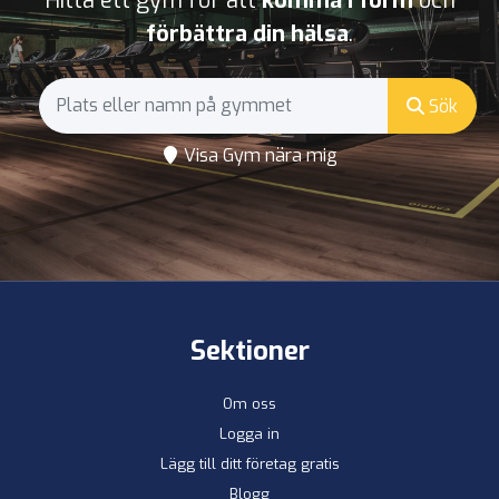
Hitta ett gym för att
komma i form
och
förbättra din hälsa
.
Sök
Visa Gym nära mig
Sektioner
Om oss
Logga in
Lägg till ditt företag gratis
Blogg