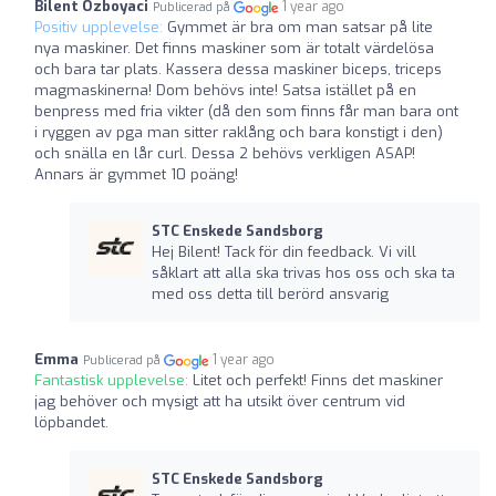
Bilent Özboyaci
1 year ago
Publicerad på
Positiv upplevelse:
Gymmet är bra om man satsar på lite
nya maskiner. Det finns maskiner som är totalt värdelösa
och bara tar plats. Kassera dessa maskiner biceps, triceps
magmaskinerna! Dom behövs inte! Satsa istället på en
benpress med fria vikter (då den som finns får man bara ont
i ryggen av pga man sitter raklång och bara konstigt i den)
och snälla en lår curl. Dessa 2 behövs verkligen ASAP!
Annars är gymmet 10 poäng!
STC Enskede Sandsborg
Hej Bilent! Tack för din feedback. Vi vill
såklart att alla ska trivas hos oss och ska ta
med oss detta till berörd ansvarig
Emma
1 year ago
Publicerad på
Fantastisk upplevelse:
Litet och perfekt! Finns det maskiner
jag behöver och mysigt att ha utsikt över centrum vid
löpbandet.
STC Enskede Sandsborg