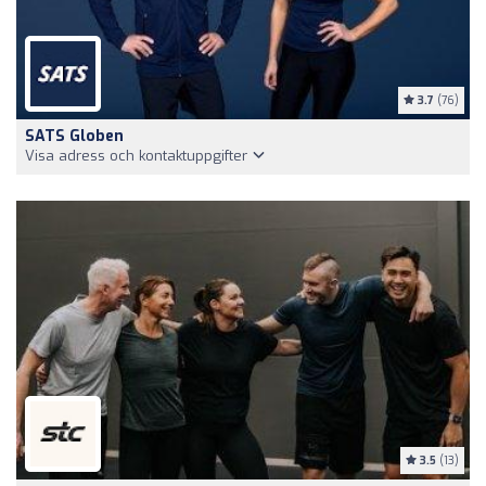
3.7
(76)
SATS Globen
Visa adress och kontaktuppgifter
3.5
(13)