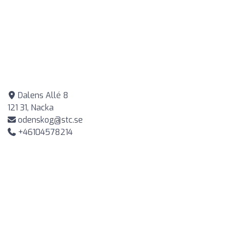
Dalens Allé 8
121 31, Nacka
odenskog@stc.se
+46104578214