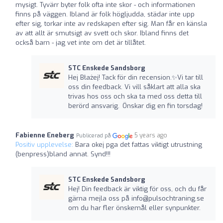
mysigt. Tyvärr byter folk ofta inte skor - och informationen
finns på väggen. Ibland är folk högljudda, städar inte upp
efter sig, torkar inte av redskapen efter sig. Man får en känsla
av att allt är smutsigt av svett och skor. Ibland finns det
också barn - jag vet inte om det är tillåtet.
STC Enskede Sandsborg
Hej Błażej! Tack för din recension.✨Vi tar till
oss din feedback. Vi vill såklart att alla ska
trivas hos oss och ska ta med oss detta till
berörd ansvarig. Önskar dig en fin torsdag!
Fabienne Eneberg
5 years ago
Publicerad på
Positiv upplevelse:
Bara okej pga det fattas viktigt utrustning
(benpress)bland annat. Synd!!!
STC Enskede Sandsborg
Hej! Din feedback är viktig för oss, och du får
gärna mejla oss på
info@pulsochtraning.se
om du har fler önskemål eller synpunkter.