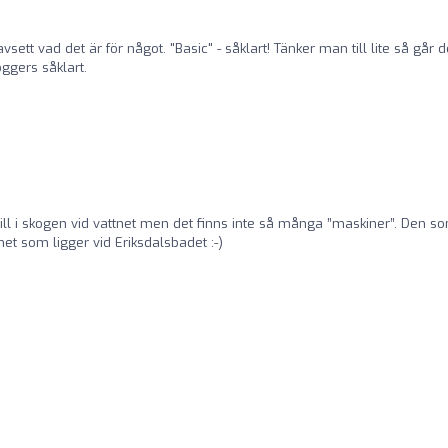
sett vad det är för något. "Basic" - såklart! Tänker man till lite så går d
oggers såklart.
till i skogen vid vattnet men det finns inte så många ”maskiner”. Den s
mmet som ligger vid Eriksdalsbadet :-)