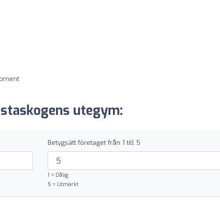
moment
rstaskogens utegym:
Betygsätt företaget från 1 till 5
1 = Dålig
5 = Utmärkt