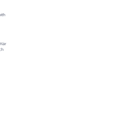
ith
 Här
ch