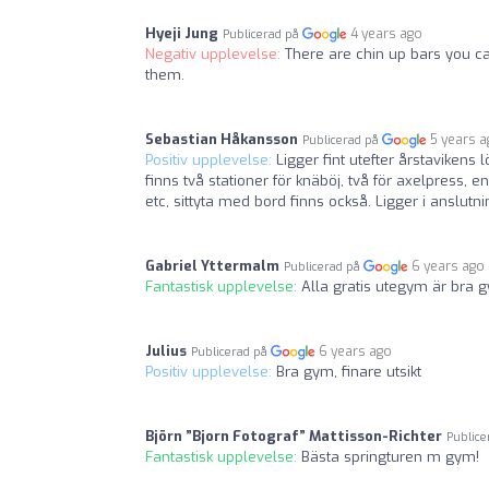
Hyeji Jung
4 years ago
Publicerad på
Negativ upplevelse:
There are chin up bars you c
them.
Sebastian Håkansson
5 years 
Publicerad på
Positiv upplevelse:
Ligger fint utefter årstaviken
finns två stationer för knäböj, två för axelpress, e
etc, sittyta med bord finns också. Ligger i anslutni
Gabriel Yttermalm
6 years ago
Publicerad på
Fantastisk upplevelse:
Alla gratis utegym är bra 
Julius
6 years ago
Publicerad på
Positiv upplevelse:
Bra gym, finare utsikt
Björn ”Bjorn Fotograf” Mattisson-Richter
Public
Fantastisk upplevelse:
Bästa springturen m gym!