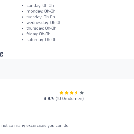
sunday: 0h-0h
monday: 0h-0h
tuesday: 0h-0h
wednesday: 0h-0h
thursday: 0h-0h
friday: 0h-0h
saturday: 0h-0h
ng
3.9
/5 (10 Omdömen)
, not so many excercises you can do.