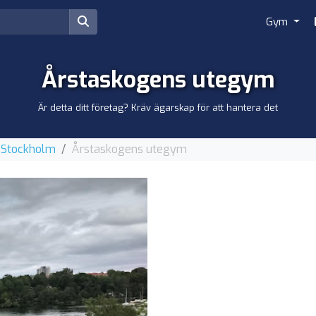
Gym
Årstaskogens utegym
Är detta ditt företag? Kräv ägarskap för att hantera det
 Stockholm
Årstaskogens utegym