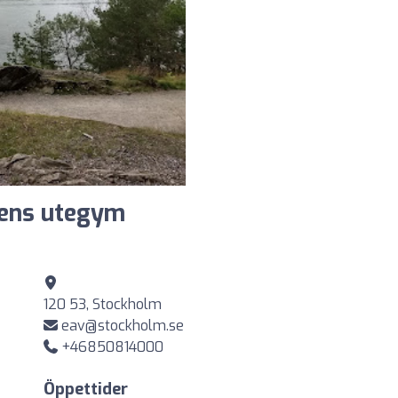
gens utegym
120 53, Stockholm
eav@stockholm.se
+46850814000
Öppettider