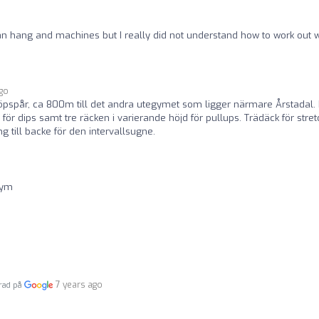
an hang and machines but I really did not understand how to work out w
ago
s löpspår, ca 800m till det andra utegymet som ligger närmare Årstadal.
n för dips samt tre räcken i varierande höjd för pullups. Trädäck för stret
ng till backe för den intervallsugne.
gym
7 years ago
erad på