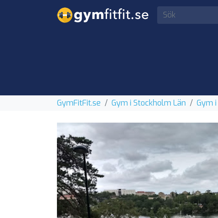
GymFitFit.se
Gym i Stockholm Län
Gym i