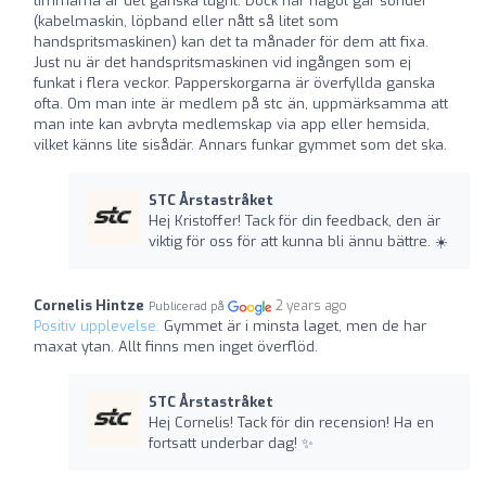
timmarna är det ganska lugnt. Dock när något går sönder
(kabelmaskin, löpband eller nått så litet som
handspritsmaskinen) kan det ta månader för dem att fixa.
Just nu är det handspritsmaskinen vid ingången som ej
funkat i flera veckor. Papperskorgarna är överfyllda ganska
ofta. Om man inte är medlem på stc än, uppmärksamma att
man inte kan avbryta medlemskap via app eller hemsida,
vilket känns lite sisådär. Annars funkar gymmet som det ska.
STC Årstastråket
Hej Kristoffer! Tack för din feedback, den är
viktig för oss för att kunna bli ännu bättre. ☀️
Cornelis Hintze
2 years ago
Publicerad på
Positiv upplevelse:
Gymmet är i minsta laget, men de har
maxat ytan. Allt finns men inget överflöd.
STC Årstastråket
Hej Cornelis! Tack för din recension! Ha en
fortsatt underbar dag! ✨