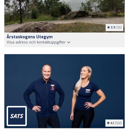
3.9
(10)
Årstaskogens Utegym
Visa adress och kontaktuppgifter
4.1
(122)