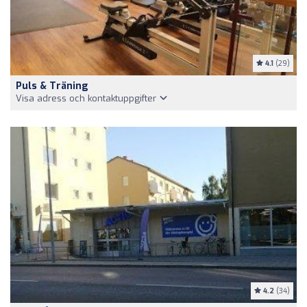
4.1
(29)
Puls & Träning
Visa adress och kontaktuppgifter
4.2
(34)