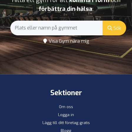
Hitta ett gym för att
komma i form
och
förbättra din hälsa
.
Sök
Visa Gym nära mig
Sektioner
Om oss
Logga in
Lägg till ditt företag gratis
Blogg