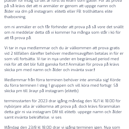
platser för intag så det är först till kvarn som gäller. För att prova
på så krävs det att ni anmäler er genom att uppge namn och
ålder via dm på instagram: elitetb eller FB: trollhättans elite
thaiboxning.
om ni anmäler er och får förhinder att prova på så vore det snällt
om ni meddelar detta då vi kommer ha många som står i kö för
att få prova på.
Vi tar in nya medlemmar och du är välkommen att prova gratis
vid 2 tillfällen därefter behöver medlemsavgiften betalas in för er
som vill fortsätta. Vi tar in nya under en begränsad period med
risk för att det blir fullt ganska fort.❗️ Anmälan för prova på krävs
skicka pm med namn och ålder och invänta svar.❗️
Medlemmar från förra terminen behöver inte anmäla sig! Körde
du förra terminen I steg 1 gruppen och vill köra med fortsgr. Så
skicka pm till Jirayr på instagram (elitetb)
terminsstarten för 2023 drar igång måndag den 16/1 kl 18.00 för
nybörjare alla är välkomna att prova på, dock krävs föranmälan
detta gör ni via instagram DM till elitetb. uppege namn och ålder
samt invänta bekräftelse. vi ses
Måndag den 23/8 kl 18.00 drar vi igång terminen igen. Nya som