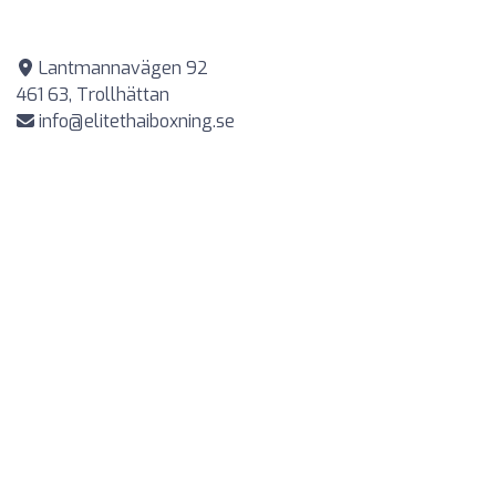
Lantmannavägen 92
461 63, Trollhättan
info@elitethaiboxning.se