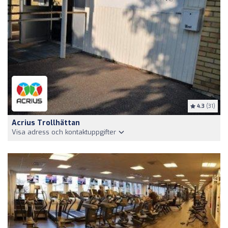
4.3
(31)
Acrius Trollhättan
Visa adress och kontaktuppgifter