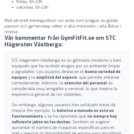
friday: 5h-23h
saturday: 5h-23h
Med ett brett träningsutbud i en anda som präglas av glädje,
passion och gemenskap sätter vi alla människor i alla åldrar i
rörelse.
Vår kommentar från GymFitFit.se om STC
Hägersten Västberga:
STC Hägersten Västberga es un gimnasio moderno y bien
equipado que ha recibido elogios por su ambiente limpio
y agradable. Los usuarios destacan el
buena variedad de
equipos
y la
amplitud del espacio
, que permite entrenar
cómodamente. Además, la
atención del personal
es
considerada muy amigable y servicial, lo que mejora la
experiencia general de los visitantes.
Sin embargo, algunos usuarios han señalado áreas de
mejora. Por ejemplo, la
bshotna a menudo no está en
funcionamiento
y se ha reportado que
no siempre hay
suficiente jabón en las duchas
. También se sugiere
aumentar el número de máquinas específicas para el
stak y mejorar la disponibilidad de equipo para disciplinas