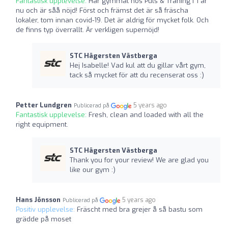
Fantastisk upplevelse:
Har gymmat hos Puls & Träning i 1 år
nu och är såå nöjd! Först och främst det är så fräscha
lokaler, tom innan covid-19. Det är aldrig för mycket folk. Och
de finns typ överrallt. Är verkligen supernöjd!
STC Hägersten Västberga
Hej Isabelle! Vad kul att du gillar vårt gym,
tack så mycket för att du recenserat oss :)
Petter Lundgren
5 years ago
Publicerad på
Fantastisk upplevelse:
Fresh, clean and loaded with all the
right equipment.
STC Hägersten Västberga
Thank you for your review! We are glad you
like our gym :)
Hans Jönsson
5 years ago
Publicerad på
Positiv upplevelse:
Fräscht med bra grejer å så bastu som
grädde på moset