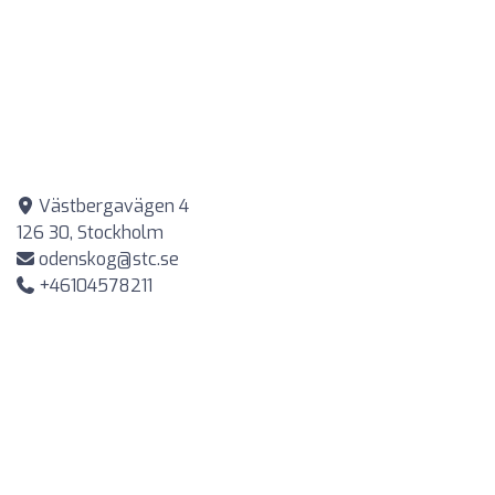
Västbergavägen 4
126 30, Stockholm
odenskog@stc.se
+46104578211