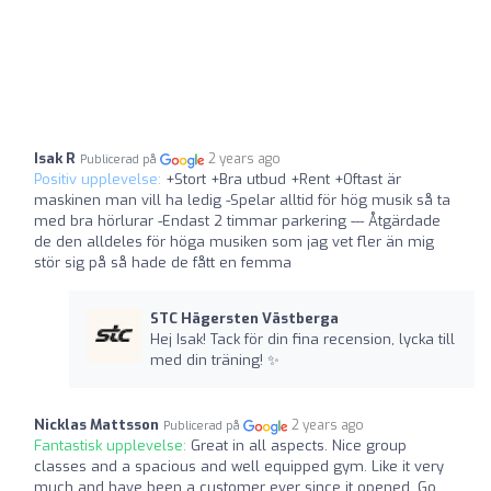
Isak R
2 years ago
Publicerad på
Positiv upplevelse:
+Stort +Bra utbud +Rent +Oftast är
maskinen man vill ha ledig -Spelar alltid för hög musik så ta
med bra hörlurar -Endast 2 timmar parkering --- Åtgärdade
de den alldeles för höga musiken som jag vet fler än mig
stör sig på så hade de fått en femma
STC Hägersten Västberga
Hej Isak! Tack för din fina recension, lycka till
med din träning! ✨
Nicklas Mattsson
2 years ago
Publicerad på
Fantastisk upplevelse:
Great in all aspects. Nice group
classes and a spacious and well equipped gym. Like it very
much and have been a customer ever since it opened. Go