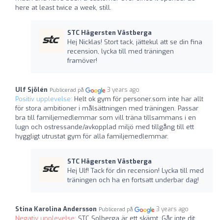
here at least twice a week, still.
STC Hägersten Västberga
Hej Nicklas! Stort tack, jättekul att se din fina
recension, lycka till med träningen
framöver!
Ulf Sjölén
3 years ago
Publicerad på
Positiv upplevelse:
Helt ok gym för personer.som inte har allt
för stora ambitioner i målsättningen med träningen. Passar
bra till familjemedlemmar som vill träna tillsammans i en
lugn och ostressande/avkopplad miljö med tillgång till ett
hyggligt utrustat gym för alla familjemedlemmar.
STC Hägersten Västberga
Hej Ulf! Tack för din recension! Lycka till med
träningen och ha en fortsatt underbar dag!
Stina Karolina Andersson
3 years ago
Publicerad på
Negativ upplevelse:
STC Solberga är ett skämt. Går inte dit