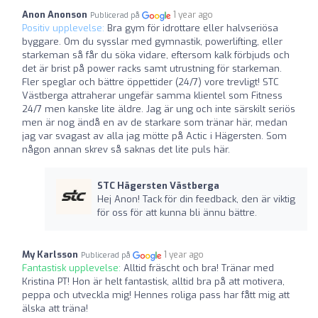
Anon Anonson
1 year ago
Publicerad på
Positiv upplevelse:
Bra gym för idrottare eller halvseriösa
byggare. Om du sysslar med gymnastik, powerlifting, eller
starkeman så får du söka vidare, eftersom kalk förbjuds och
det är brist på power racks samt utrustning för starkeman.
Fler speglar och bättre öppettider (24/7) vore trevligt! STC
Västberga attraherar ungefär samma klientel som Fitness
24/7 men kanske lite äldre. Jag är ung och inte särskilt seriös
men är nog ändå en av de starkare som tränar här, medan
jag var svagast av alla jag mötte på Actic i Hägersten. Som
någon annan skrev så saknas det lite puls här.
STC Hägersten Västberga
Hej Anon! Tack för din feedback, den är viktig
för oss för att kunna bli ännu bättre.
My Karlsson
1 year ago
Publicerad på
Fantastisk upplevelse:
Alltid fräscht och bra! Tränar med
Kristina PT! Hon är helt fantastisk, alltid bra på att motivera,
peppa och utveckla mig! Hennes roliga pass har fått mig att
älska att träna!