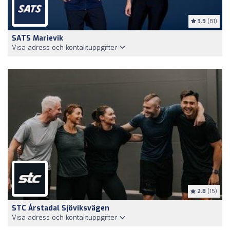
3.9
(81)
SATS Marievik
Visa adress och kontaktuppgifter
2.8
(15)
STC Årstadal Sjöviksvägen
Visa adress och kontaktuppgifter