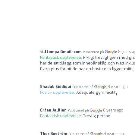
tilltompa Gmail-com
8 years a
Publicerad på
Fantastisk upplevelse:
Riktigt trevligt gym med g
har de ett tillägg som innebär skåp och tvätt inkl
Extra plus för att de har en bastu och ligger mitt i 
Shadab Siddiqui
8 years ago
Publicerad på
Positiv upplevelse:
Adequate gym facility
Erfan Jalilian
8 years ago
Publicerad på
Fantastisk upplevelse:
Trevlig person
Thor Boström
9 years ago
Publicerad på