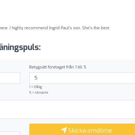
.
here. I highly recommend Ingrid Paul's son. She's the best.
äningspuls:
Betygsätt företaget från 1 till 5
1 = Dålig
5 = Utmärkt
Skicka omdöme