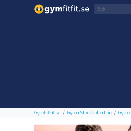
GymFitFit.se
Gym i Stockholm Län
Gym i