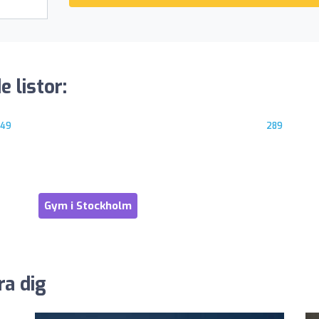
e listor:
749
289
Gym i Stockholm
ra dig