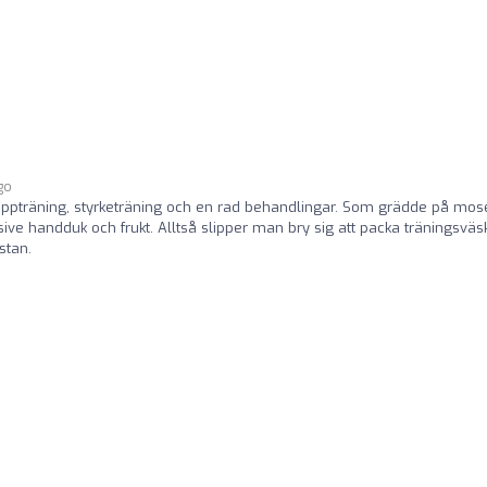
go
ruppträning, styrketräning och en rad behandlingar. Som grädde på mos
usive handduk och frukt. Alltså slipper man bry sig att packa träningsväs
stan.