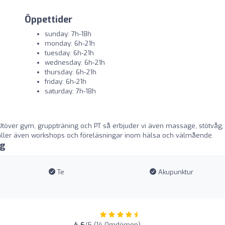
Öppettider
sunday: 7h-18h
monday: 6h-21h
tuesday: 6h-21h
wednesday: 6h-21h
thursday: 6h-21h
friday: 6h-21h
saturday: 7h-18h
 Utöver gym, gruppträning och PT så erbjuder vi även massage, stötvåg,
i håller även workshops och föreläsningar inom hälsa och välmående.
ng
Te
Akupunktur
4.6
/5 (14 Omdömen)