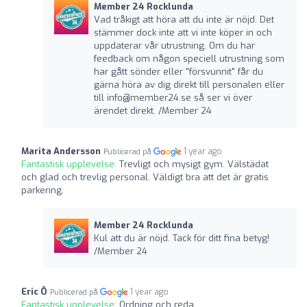
Member 24 Rocklunda
Vad tråkigt att höra att du inte är nöjd. Det
stämmer dock inte att vi inte köper in och
uppdaterar vår utrustning. Om du har
feedback om någon speciell utrustning som
har gått sönder eller "försvunnit" får du
gärna höra av dig direkt till personalen eller
till
info@member24.se
så ser vi över
ärendet direkt. /Member 24
Marita Andersson
1 year ago
Publicerad på
Fantastisk upplevelse:
Trevligt och mysigt gym. Välstädat
och glad och trevlig personal. Väldigt bra att det är gratis
parkering.
Member 24 Rocklunda
Kul att du är nöjd. Tack för ditt fina betyg!
/Member 24
Eric Ö
1 year ago
Publicerad på
Fantastisk upplevelse:
Ordning och reda