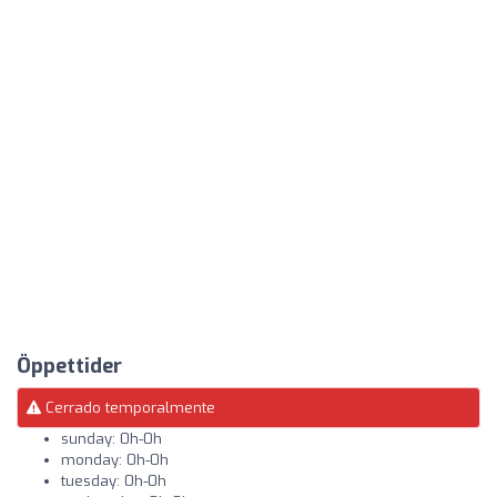
Öppettider
Cerrado temporalmente
sunday: 0h-0h
monday: 0h-0h
tuesday: 0h-0h