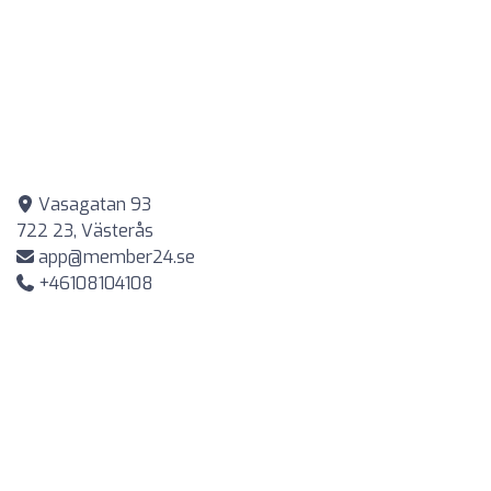
Vasagatan 93
722 23, Västerås
app@member24.se
+46108104108