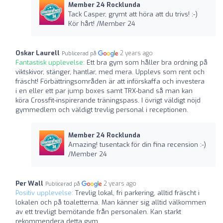
Member 24 Rocklunda
Tack Casper, grymt att höra att du trivs! :-)
Kör hårt! /Member 24
Oskar Laurell
2 years ago
Publicerad på
Fantastisk upplevelse:
Ett bra gym som håller bra ordning på
viktskivor, stänger, hantlar, med mera. Upplevs som rent och
fräscht! Förbättringsområden är att införskaffa och investera
i en eller ett par jump boxes samt TRX-band så man kan
köra Crossfit-inspirerande träningspass. I övrigt väldigt nöjd
gymmedlem och väldigt trevlig personal i receptionen.
Member 24 Rocklunda
Amazing! tusentack för din fina recension :-)
/Member 24
Per Wall
2 years ago
Publicerad på
Positiv upplevelse:
Trevlig lokal, fri parkering, alltid fräscht i
lokalen och på toaletterna. Man känner sig alltid välkommen
av ett trevligt bemötande från personalen. Kan starkt
rekommendera detta gym.