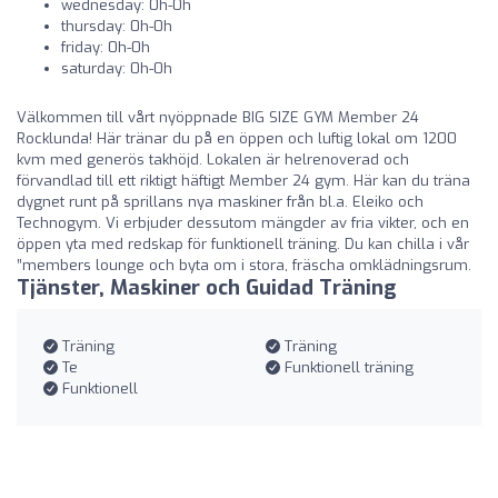
wednesday: 0h-0h
thursday: 0h-0h
friday: 0h-0h
saturday: 0h-0h
Välkommen till vårt nyöppnade BIG SIZE GYM Member 24
Rocklunda! Här tränar du på en öppen och luftig lokal om 1200
kvm med generös takhöjd. Lokalen är helrenoverad och
förvandlad till ett riktigt häftigt Member 24 gym. Här kan du träna
dygnet runt på sprillans nya maskiner från bl.a. Eleiko och
Technogym. Vi erbjuder dessutom mängder av fria vikter, och en
öppen yta med redskap för funktionell träning. Du kan chilla i vår
”members lounge och byta om i stora, fräscha omklädningsrum.
Tjänster, Maskiner och Guidad Träning
Träning
Träning
Te
Funktionell träning
Funktionell