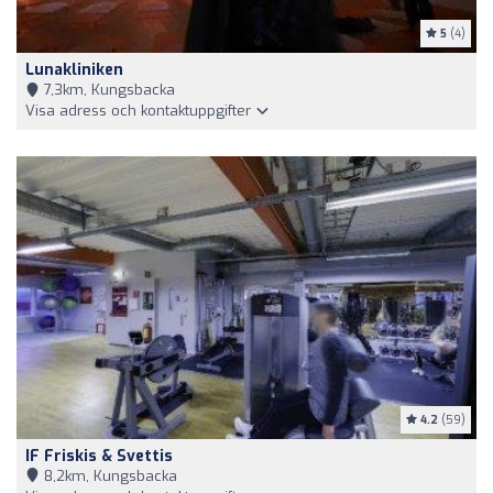
5
(4)
Lunakliniken
7,3km, Kungsbacka
Visa adress och kontaktuppgifter
4.2
(59)
IF Friskis & Svettis
8,2km, Kungsbacka