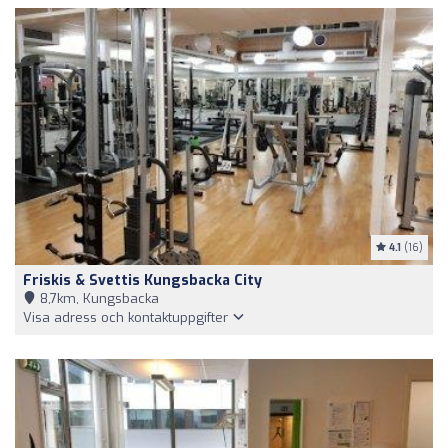
4.1
(16)
Friskis & Svettis Kungsbacka City
8,7km, Kungsbacka
Visa adress och kontaktuppgifter