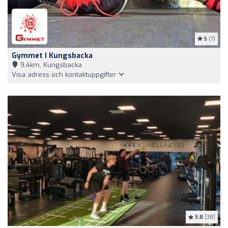
5
(7)
Gymmet I Kungsbacka
9,4km, Kungsbacka
Visa adress och kontaktuppgifter
3.8
(38)