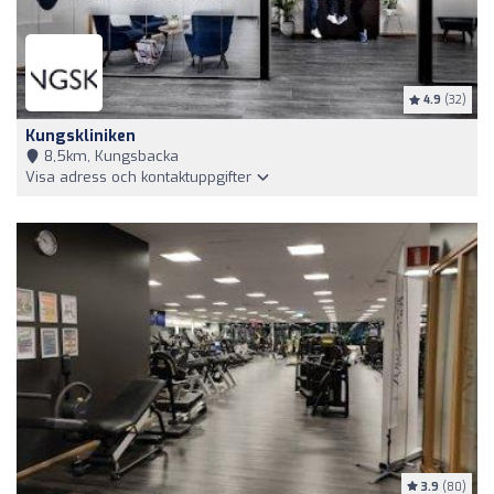
4.9
(32)
Kungskliniken
8,5km, Kungsbacka
Visa adress och kontaktuppgifter
3.9
(80)