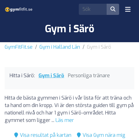
Gym i Särö
GymFitFit.se
Gym i Halland Län
Gym i Särö
Hitta i Särö:
Gym i Särö
Personliga tränare
Hitta de bästa gymmen i Särö i vår lista för att träna och
ta hand om din kropp. Vi är den största guiden till gym på
nationell nivå och har 1 gym i Särö-området. Hitta
gymmet som ligger ...
Läs mer
Visa resultat på kartan
Visa Gym nära mig