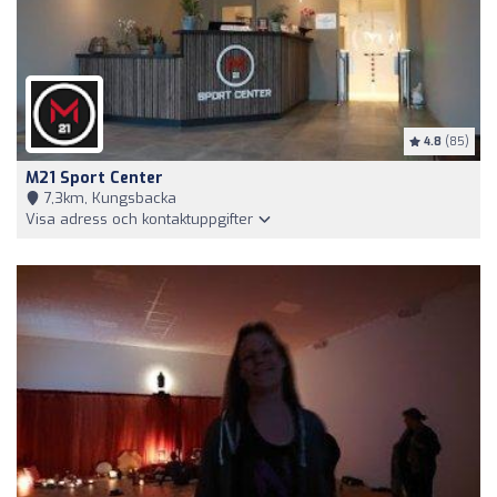
4.8
(85)
M21 Sport Center
7,3km, Kungsbacka
Visa adress och kontaktuppgifter