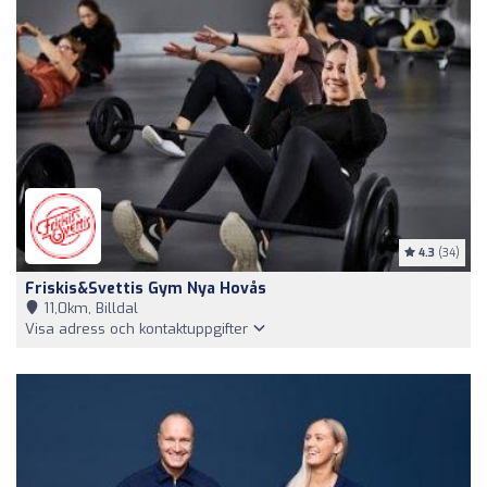
4.3
(34)
Friskis&Svettis Gym Nya Hovås
11,0km, Billdal
Visa adress och kontaktuppgifter