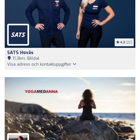
4.3
(22)
SATS Hovås
11,3km, Billdal
Visa adress och kontaktuppgifter