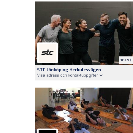
3.9
(1
STC Jönköping Herkulesvägen
Visa adress och kontaktuppgifter