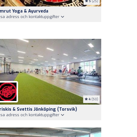
5
(25)
mrut Yoga & Ayurveda
isa adress och kontaktuppgifter
4
(50)
riskis & Svettis Jönköping (Torsvik)
isa adress och kontaktuppgifter