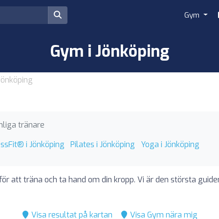
Gym
Gym i Jönköping
Jönköping
nliga tränare
ssFit® i Jönköping
Pilates i Jönköping
Yoga i Jönköping
för att träna och ta hand om din kropp. Vi är den största guide
Visa resultat på kartan
Visa Gym nära mig