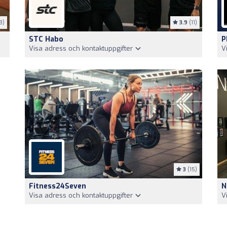
8)
3.9
(11)
STC Habo
P
Visa adress och kontaktuppgifter
V
3
(15)
Fitness24Seven
N
Visa adress och kontaktuppgifter
V