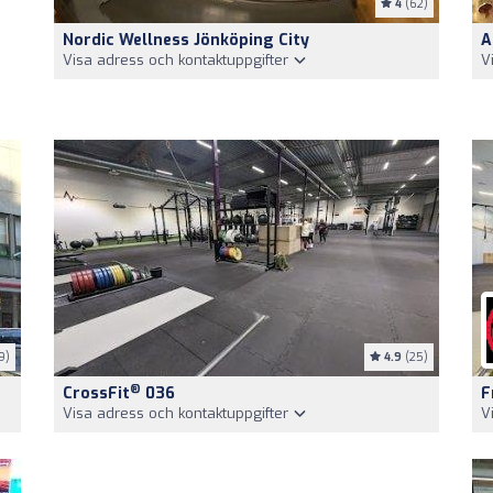
4
(62)
Nordic Wellness Jönköping City
A
Visa adress och kontaktuppgifter
V
9)
4.9
(25)
®
CrossFit
036
F
Visa adress och kontaktuppgifter
V