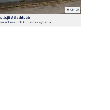
4.9
(12)
ullsjö Atletklubb
isa adress och kontaktuppgifter