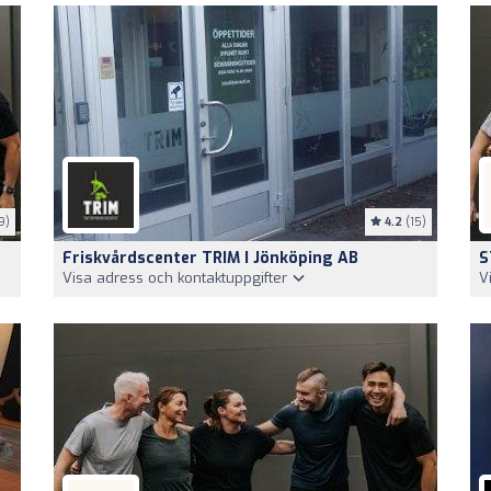
9)
4.2
(15)
Friskvårdscenter TRIM I Jönköping AB
S
Visa adress och kontaktuppgifter
V