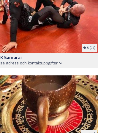
5
(27)
JK Samurai
isa adress och kontaktuppgifter