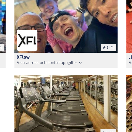
4)
5
(41)
XFlow
J
Visa adress och kontaktuppgifter
V