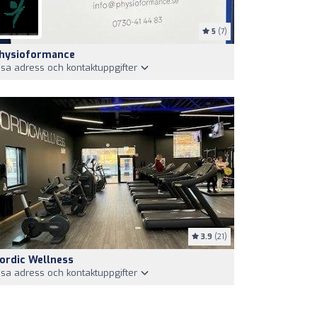
5
(7)
hysioformance
isa adress och kontaktuppgifter
3.9
(21)
ordic Wellness
isa adress och kontaktuppgifter