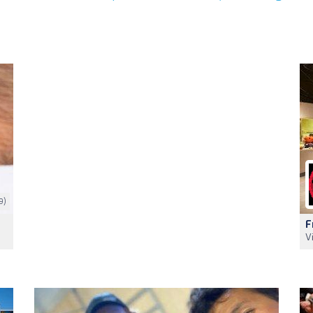
9)
F
V