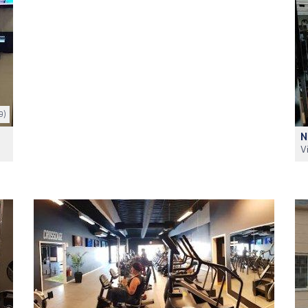
9)
N
V