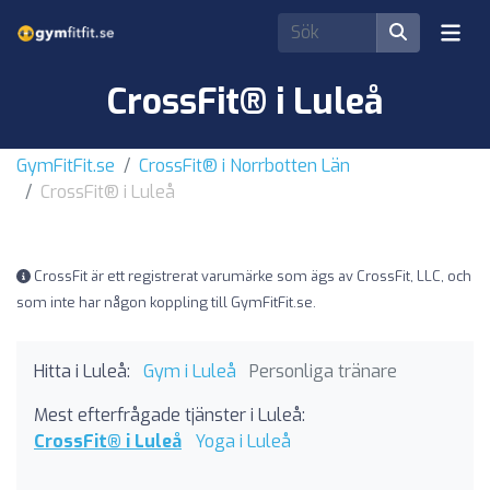
CrossFit® i Luleå
GymFitFit.se
CrossFit® i Norrbotten Län
CrossFit® i Luleå
CrossFit är ett registrerat varumärke som ägs av CrossFit, LLC, och
som inte har någon koppling till GymFitFit.se.
Hitta i Luleå:
Gym i Luleå
Personliga tränare
Mest efterfrågade tjänster i Luleå:
CrossFit® i Luleå
Yoga i Luleå