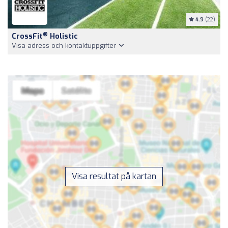
4.9
(22)
®
CrossFit
Holistic
Visa adress och kontaktuppgifter
Visa resultat på kartan