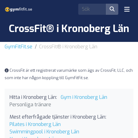
CrossFit® i Kronoberg Län
GymFitFit.se
CrossFit® i Kronoberg Län
CrossFit är ett registrerat varumärke som ägs av CrossFit, LLC, och
som inte har någon koppling till GymFitFit.se.
Hitta i Kronoberg Län:
Gym i Kronoberg Län
Personliga tränare
Mest efterfrågade tjänster i Kronoberg Län:
Pilates i Kronoberg Län
Swimmingpool i Kronoberg Län