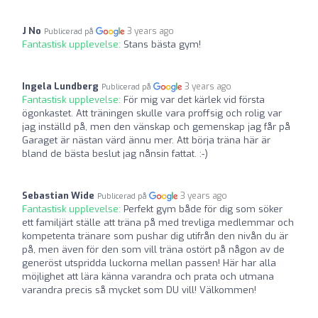
J No
3 years ago
Publicerad på
Fantastisk upplevelse:
Stans bästa gym!
Ingela Lundberg
3 years ago
Publicerad på
Fantastisk upplevelse:
För mig var det kärlek vid första
ögonkastet. Att träningen skulle vara proffsig och rolig var
jag inställd på, men den vänskap och gemenskap jag får på
Garaget är nästan värd ännu mer. Att börja träna här är
bland de bästa beslut jag nånsin fattat. :-)
Sebastian Wide
3 years ago
Publicerad på
Fantastisk upplevelse:
Perfekt gym både för dig som söker
ett familjärt ställe att träna på med trevliga medlemmar och
kompetenta tränare som pushar dig utifrån den nivån du är
på, men även för den som vill träna ostört på någon av de
generöst utspridda luckorna mellan passen! Här har alla
möjlighet att lära känna varandra och prata och utmana
varandra precis så mycket som DU vill! Välkommen!