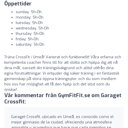
Öppettider
sunday: 5h-0h
monday: 5h-0h
tuesday: 5h-0h
wednesday: 5h-0h
thursday: 5h-0h
friday: 5h-0h
saturday: 5h-0h
Träna CrossFit i Umeå! Varierat och funktionellt! Våra erfarna och
kompetenta coacher finns till för att stötta och hjälpa dig att nå
dina mål, oavsett din träningsbakgrund och alltid utifrån dina
egna förutsättningar. Vi erbjuder dig säker träning i en fantastisk
gemenskap på stora öppna träningsytor, och du som medlem
hos oss har möjlighet att få den hjälp och det stöd som du
önskar!
Vår kommentar från GymFitFit.se om Garaget
Crossfit:
Garaget Crossfit, ubicado en Umeå, es conocido como el
mejor gimnasio de la ciudad, ofreciendo una atmósfera
amigable y acogedora que hace que cada miembro se