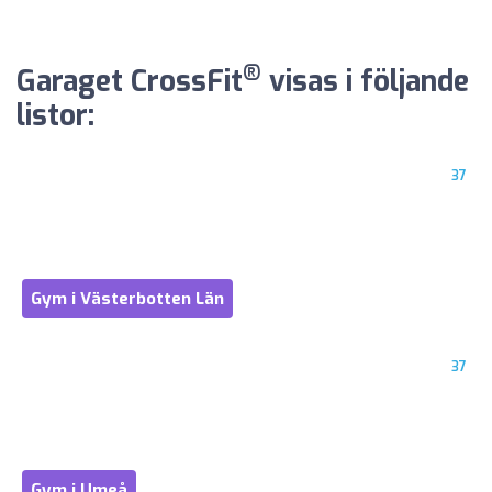
®
Garaget CrossFit
visas i följande
listor:
37
Gym i Västerbotten Län
37
Gym i Umeå