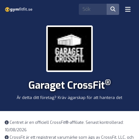
®
Garaget CrossFit
Är detta ditt företag? Kräv ägarskap för att hantera det
Centret är en officiell CrossFit®-affiliate. Senast kontrollerad:
10/08/2026
CrossFit är ett registrerat varumärke som ägs av CrossFit, LLC, och