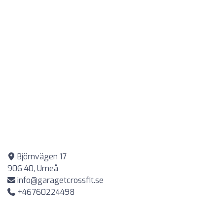
Björnvägen 17
906 40, Umeå
info@garagetcrossfit.se
+46760224498