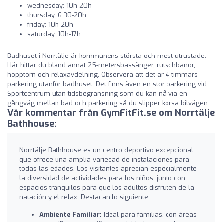
wednesday: 10h-20h
thursday: 6:30-20h
friday: 10h-20h
saturday: 10h-17h
Badhuset i Norrtälje är kommunens största och mest utrustade.
Här hittar du bland annat 25-metersbassänger, rutschbanor,
hopptorn och relaxavdelning. Observera att det är 4 timmars
parkering utanför badhuset. Det finns även en stor parkering vid
Sportcentrum utan tidsbegränsning som du kan nå via en
gångväg mellan bad och parkering så du slipper korsa bilvägen.
Vår kommentar från GymFitFit.se om Norrtälje
Bathhouse:
Norrtälje Bathhouse es un centro deportivo excepcional
que ofrece una amplia variedad de instalaciones para
todas las edades. Los visitantes aprecian especialmente
la diversidad de actividades para los niños, junto con
espacios tranquilos para que los adultos disfruten de la
natación y el relax. Destacan lo siguiente:
Ambiente Familiar:
Ideal para familias, con áreas