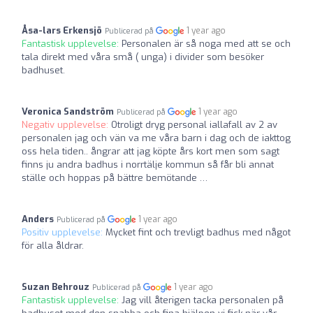
Åsa-lars Erkensjö
1 year ago
Publicerad på
Fantastisk upplevelse:
Personalen är så noga med att se och
tala direkt med våra små ( unga) i divider som besöker
badhuset.
Veronica Sandström
1 year ago
Publicerad på
Negativ upplevelse:
Otroligt dryg personal iallafall av 2 av
personalen jag och vän va me våra barn i dag och de iakttog
oss hela tiden.. ångrar att jag köpte års kort men som sagt
finns ju andra badhus i norrtälje kommun så får bli annat
ställe och hoppas på bättre bemötande …
Anders
1 year ago
Publicerad på
Positiv upplevelse:
Mycket fint och trevligt badhus med något
för alla åldrar.
Suzan Behrouz
1 year ago
Publicerad på
Fantastisk upplevelse:
Jag vill återigen tacka personalen på