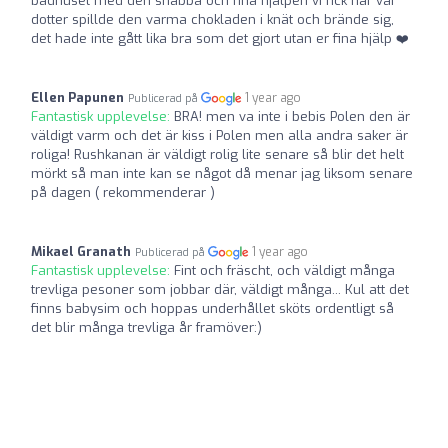
badhuset med den snabba och fina hjälpen vi fick när vår
dotter spillde den varma chokladen i knät och brände sig,
det hade inte gått lika bra som det gjort utan er fina hjälp ❤️
Ellen Papunen
1 year ago
Publicerad på
Fantastisk upplevelse:
BRA! men va inte i bebis Polen den är
väldigt varm och det är kiss i Polen men alla andra saker är
roliga! Rushkanan är väldigt rolig lite senare så blir det helt
mörkt så man inte kan se något då menar jag liksom senare
på dagen ( rekommenderar )
Mikael Granath
1 year ago
Publicerad på
Fantastisk upplevelse:
Fint och fräscht, och väldigt många
trevliga pesoner som jobbar där, väldigt många... Kul att det
finns babysim och hoppas underhållet sköts ordentligt så
det blir många trevliga år framöver:)