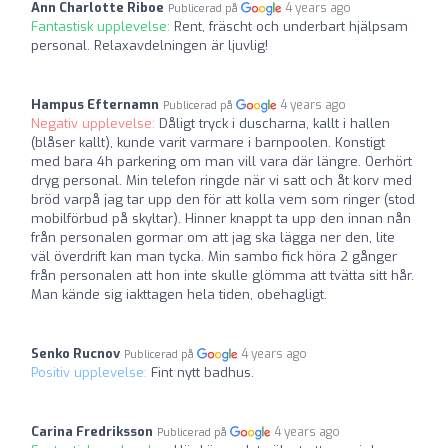
Ann Charlotte Riboe
4 years ago
Publicerad på
Fantastisk upplevelse:
Rent, fräscht och underbart hjälpsam
personal. Relaxavdelningen är ljuvlig!
Hampus Efternamn
4 years ago
Publicerad på
Negativ upplevelse:
Dåligt tryck i duscharna, kallt i hallen
(blåser kallt), kunde varit varmare i barnpoolen. Konstigt
med bara 4h parkering om man vill vara där längre. Oerhört
dryg personal. Min telefon ringde när vi satt och åt korv med
bröd varpå jag tar upp den för att kolla vem som ringer (stod
mobilförbud på skyltar). Hinner knappt ta upp den innan nån
från personalen gormar om att jag ska lägga ner den, lite
väl överdrift kan man tycka. Min sambo fick höra 2 gånger
från personalen att hon inte skulle glömma att tvätta sitt hår.
Man kände sig iakttagen hela tiden, obehagligt.
Senko Rucnov
4 years ago
Publicerad på
Positiv upplevelse:
Fint nytt badhus.
Carina Fredriksson
4 years ago
Publicerad på