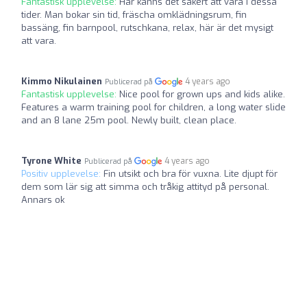
Fantastisk upplevelse:
Här känns det säkert att vara i dessa
tider. Man bokar sin tid, fräscha omklädningsrum, fin
bassäng, fin barnpool, rutschkana, relax, här är det mysigt
att vara.
Kimmo Nikulainen
4 years ago
Publicerad på
Fantastisk upplevelse:
Nice pool for grown ups and kids alike.
Features a warm training pool for children, a long water slide
and an 8 lane 25m pool. Newly built, clean place.
Tyrone White
4 years ago
Publicerad på
Positiv upplevelse:
Fin utsikt och bra för vuxna. Lite djupt för
dem som lär sig att simma och tråkig attityd på personal.
Annars ok