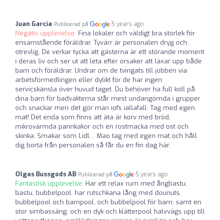
Juan Garcia
5 years ago
Publicerad på
Negativ upplevelse:
Fina lokaler och väldigt bra storlek för
ensamstående föräldrar. Tyvärr är personalen dryg och
otrevlig. De verkar tycka att gästerna är ett störande moment
i deras liv och ser ut att leta efter orsaker att läxar upp både
barn och föräldrar. Undrar om de tvingats till jobben via
arbetsförmedlingen eller dylikt för de har ingen
servicskänsla över huvud taget. Du behöver ha full koll på
dina barn för badvakterna står mest undangömda i grupper
och snackar men det gör man iofs iallafall. Tag med egen
mat! Det enda som finns att äta är korv med bröd,
mikrovärmda pannkakor och en rostmacka med ost och
skinka. Smakar som Lidl… Mao tag med egen mat och håll
dig borta från personalen så får du en fin dag här.
Olgas Bussgods AB
5 years ago
Publicerad på
Fantastisk upplevelse:
Har ett relax rum med ångbastu,
bastu, bubbelpool. har rutschkana lång med dounuts.
bubbelpool och barnpool, och bubbelpool för barn. samt en
stor simbassäng. och en dyk och klätterpool halvvägs upp till