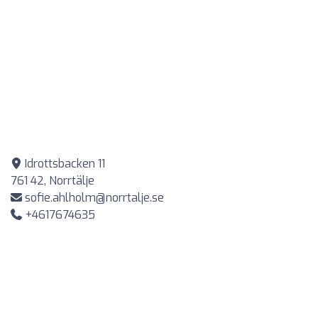
Idrottsbacken 11
761 42, Norrtälje
sofie.ahlholm@norrtalje.se
+4617674635