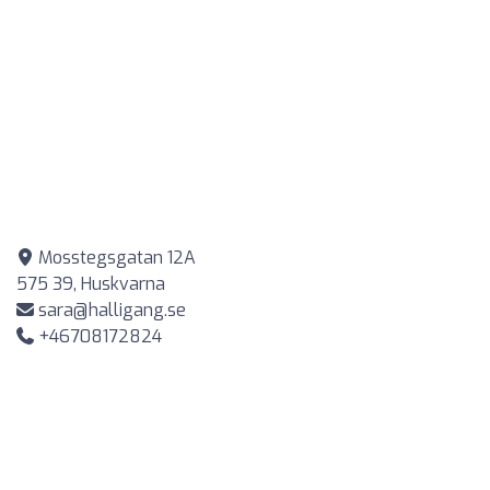
Mosstegsgatan 12A
575 39, Huskvarna
sara@halligang.se
+46708172824