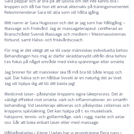
Sara peppar och är bra på att lyssna om det inte känns bra i
kroppen och då har hon ett annat alternativ på träningsmomentet.
Rekommenderar Sara till alla som vill hålla igång
Mitt namn är Sara Hugosson och det är jag som har Hålligång –
Massage och Friskvård. Jag är massageterapeut, certifierad av
Branschrådet Svensk Massage och medlem i Yrkesmassörernas
förbund, samt Hälso- och friskvårdscoach.
För mig är det viktigt att se till varje människas individuella behov.
Behandlingen hos mig är därför skräddarsydd utifrån dina behov
t.ex fokus på något område med extra spänningar eller smärta.
Jag brinner för att människor ska få må bra till både kropp och
själ. Där hälsa och en hållbar livsstil är en naturlig del av livet.
Jag vill hjälpa dig att bli ditt bästa jag!
Medicinsk laser– påskyndar kroppens egna läkeprocess. Det är
väldigt effektivt mot smärta, värk och inflammationer, en smärtfri
behandling. Vid laserterapi aktiveras och påskyndas cellernas och
kroppens självläkning. Det kan hjälpa på t. ex muskelvärk,
hälsporre, tennis- och golfarmbåge, värk i rygg, nacke och axlar
osv. Går att boka enbart laser eller med massage.
Hålligångladan i Värne I ladan har vi gruppträning flera pass i