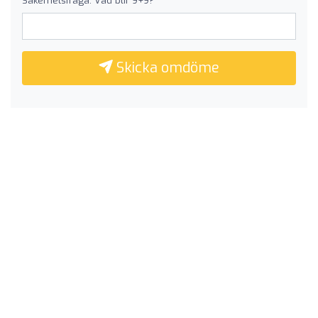
Säkerhetsfråga: Vad blir 9+9?
Skicka omdöme