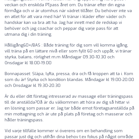
veckan och enskilda PTpass året om. Du tränar efter din egna
förmåga och vi är utomhus när vädret tillåter. Du behöver inte va
en atlet för att vara med här! Vi tränar i kläder efter väder och
handskar kan va bra att ha. Jag har inrett med de redskap vi
behöver och jag coachar och peppar dig varje pass för att
utmana dig i din träning.
Hålligång60+/BAS : Både träning för dig som vill komma igång,
vill träna på en lättare nivå eller som fyllt 60 och uppåt, vi tränar
styrka, balans, rörlighet m.m Måndagar 09.30-10.30 och
Onsdagar kl 18.00-19.00
Bonnapasset: Släpa, lyfta, pressa, dra och få kroppen att ta i. Kom
som du är! Styrka och kondition blandas. Måndagar kl 19.00-20.00
och Onsdagar kl 19.30-20.30
Är du eller ditt företag intresserad av massage eller träningspass
till de anställda?Då är du välkommen att höra av dig så hittar vi
en lösning som passar er. Jag tar både emot företagsanställda på
min mottagning och är ute på plats på företag och masserar och
håller träningspass.
Vid varje tillfälle kommer vi överens om en behandling som
passar just dig och utifrån dina behov t.ex fokus på något område