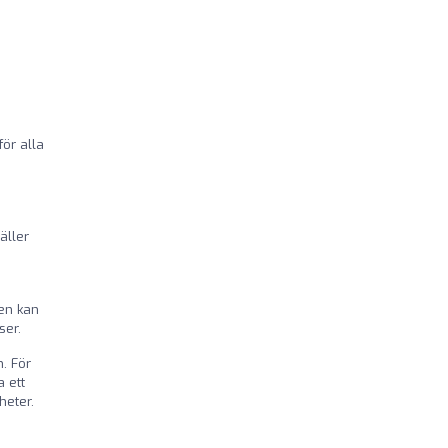
för alla
äller
gen kan
ser.
. För
 ett
heter.