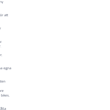
 ny
ör att
r
v.
.
r,
na egna
kten
are
 bikes,
ålla