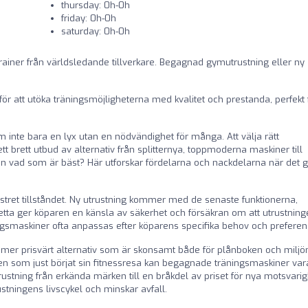
thursday: 0h-0h
friday: 0h-0h
saturday: 0h-0h
ainer från världsledande tillverkare. Begagnad gymutrustning eller ny
för att utöka träningsmöjligheterna med kvalitet och prestanda, perfekt 
nte bara en lyx utan en nödvändighet för många. Att välja rätt
t brett utbud av alternativ från splitternya, toppmoderna maskiner till
 vad som är bäst? Här utforskar fördelarna och nackdelarna när det g
åstret tillståndet. Ny utrustning kommer med de senaste funktionerna,
 Detta ger köparen en känsla av säkerhet och försäkran om att utrustnin
gsmaskiner ofta anpassas efter köparens specifika behov och preferen
mer prisvärt alternativ som är skonsamt både för plånboken och miljön
 som just börjat sin fitnessresa kan begagnade träningsmaskiner vara
utrustning från erkända märken till en bråkdel av priset för nya motsvarig
ustningens livscykel och minskar avfall.