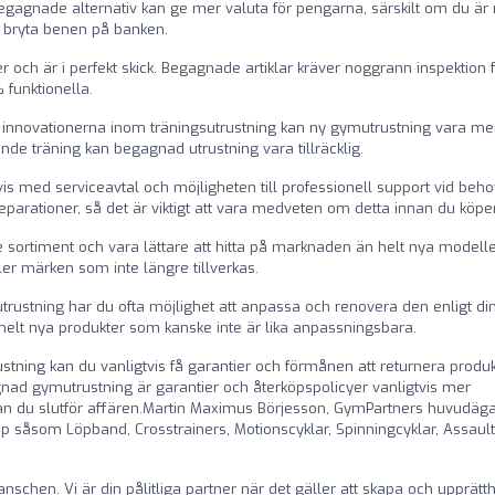
Begagnade alternativ kan ge mer valuta för pengarna, särskilt om du är
t bryta benen på banken.
 och är i perfekt skick. Begagnade artiklar kräver noggrann inspektion f
 funktionella.
 innovationerna inom träningsutrustning kan ny gymutrustning vara me
de träning kan begagnad utrustning vara tillräcklig.
s med serviceavtal och möjligheten till professionell support vid beho
rationer, så det är viktigt att vara medveten om detta innan du köper
 sortiment och vara lättare att hitta på marknaden än helt nya modelle
ller märken som inte längre tillverkas.
ustning har du ofta möjlighet att anpassa och renovera den enligt di
helt nya produkter som kanske inte är lika anpassningsbara.
ustning kan du vanligtvis få garantier och förmånen att returnera produ
nad gymutrustning är garantier och återköpspolicyer vanligtvis mer
nnan du slutför affären.Martin Maximus Börjesson, GymPartners huvudäg
 såsom Löpband, Crosstrainers, Motionscyklar, Spinningcyklar, Assault
chen. Vi är din pålitliga partner när det gäller att skapa och upprätth