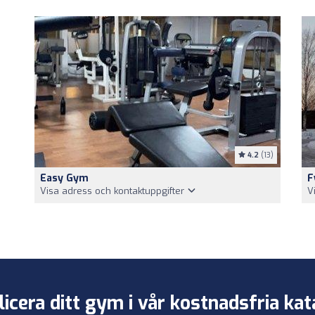
4.2
(13)
Easy Gym
F
Visa adress och kontaktuppgifter
V
licera ditt gym i vår kostnadsfria kat