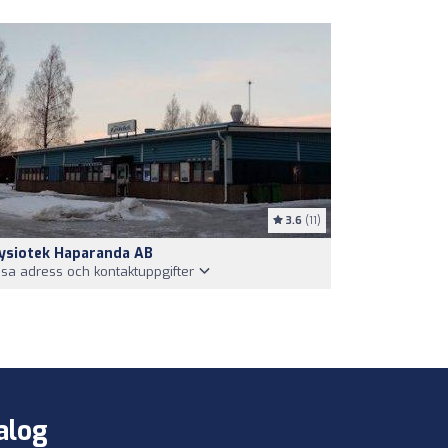
3.6
(11)
ysiotek Haparanda AB
isa adress och kontaktuppgifter
alog