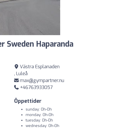
er Sweden Haparanda
Västra Esplanaden
, Luleå
max@gympartner.nu
+46763933057
Öppettider
sunday: 0h-0h
monday: 0h-0h
tuesday: 0h-0h
wednesday: 0h-0h