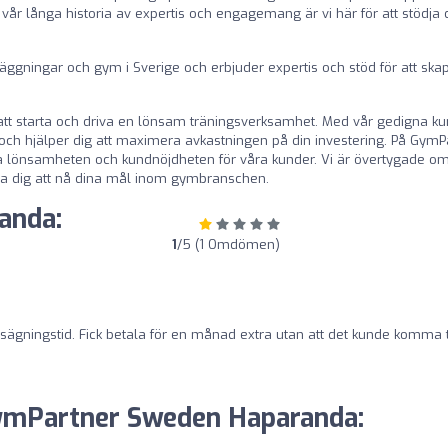
 vår långa historia av expertis och engagemang är vi här för att stödja 
nläggningar och gym i Sverige och erbjuder expertis och stöd för att ska
 att starta och driva en lönsam träningsverksamhet. Med vår gedigna k
och hjälper dig att maximera avkastningen på din investering. På GymP
öka lönsamheten och kundnöjdheten för våra kunder. Vi är övertygade om
lpa dig att nå dina mål inom gymbranschen.
anda:
1
/5 (1 Omdömen)
psägningstid. Fick betala för en månad extra utan att det kunde komma t
ymPartner Sweden Haparanda: