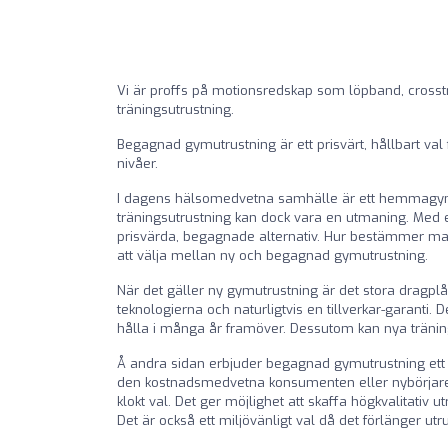
Vi är proffs på motionsredskap som löpband, crosstr
träningsutrustning.
Begagnad gymutrustning är ett prisvärt, hållbart val 
nivåer.
I dagens hälsomedvetna samhälle är ett hemmagym i
träningsutrustning kan dock vara en utmaning. Med et
prisvärda, begagnade alternativ. Hur bestämmer man
att välja mellan ny och begagnad gymutrustning.
När det gäller ny gymutrustning är det stora dragpl
teknologierna och naturligtvis en tillverkar-garanti.
hålla i många år framöver. Dessutom kan nya tränin
Å andra sidan erbjuder begagnad gymutrustning ett 
den kostnadsmedvetna konsumenten eller nybörjaren
klokt val. Det ger möjlighet att skaffa högkvalitativ 
Det är också ett miljövänligt val då det förlänger utr