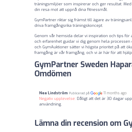
träningsmiljöer som inspirerar och ger resultat. Med
din resa mot att uppnå dina fitnessmål.
GymPartner riktar sig främst till ägare av träningsa
driva framgångsrika träningskoncept.
Genom vår hemsida delar vi inspiration och tips för
och erfarenhet guidar vi dig genom hela processen 
och GymAuktioner sätter vi högsta prioritet på att 
framgång är vår framgång, och vi är här för att hjä
GymPartner Sweden Hapar
Omdömen
Nea Lindström
11 months ago
Publicerad på
Negativ upplevelse:
Dåligt att det är 30 dagar up
användning.
Lämna din recension om G