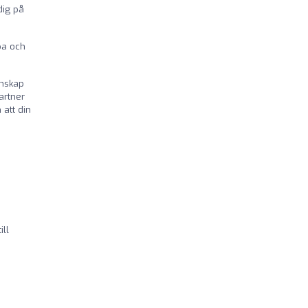
dig på
pa och
unskap
artner
 att din
ill