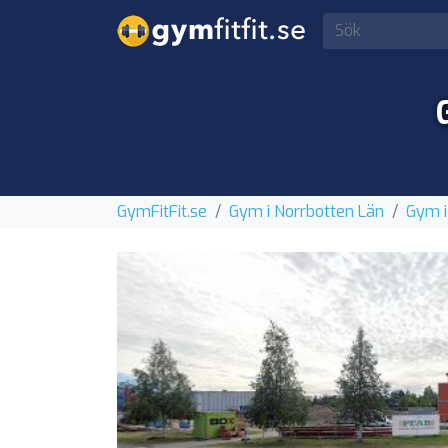
GymFitFit.se
Gym i Norrbotten Län
Gym i