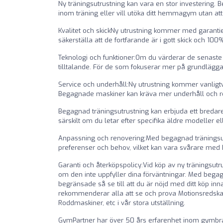
Ny träningsutrustning kan vara en stor investering. 
inom träning eller vill utöka ditt hemmagym utan at
Kvalitet och skickNy utrustning kommer med garantier
säkerställa att de fortfarande är i gott skick och 100%
Teknologi och funktioner:Om du värderar de senaste
tilltalande. För de som fokuserar mer på grundläggan
Service och underhåll:Ny utrustning kommer vanligtvi
Begagnade maskiner kan kräva mer underhåll och repa
Begagnad träningsutrustning kan erbjuda ett bredare
särskilt om du letar efter specifika äldre modeller e
Anpassning och renovering:Med begagnad träningsutr
preferenser och behov, vilket kan vara svårare med 
Garanti och återköpspolicy:Vid köp av ny träningsutr
om den inte uppfyller dina förväntningar. Med begag
begränsade så se till att du är nöjd med ditt köp i
rekommenderar alla att se och prova Motionsredskap
Roddmaskiner, etc i vår stora utställning.
GymPartner har över 50 års erfarenhet inom gymbrans