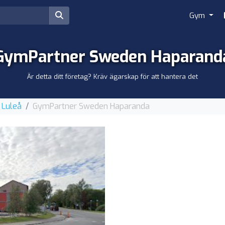
Gym
GymPartner Sweden Haparand
Är detta ditt företag? Kräv ägarskap för att hantera det
 Luleå
GymPartner Sweden Haparanda