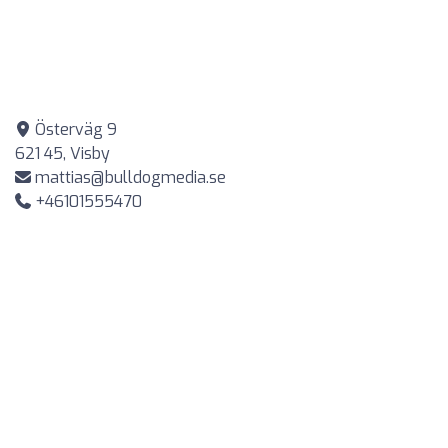
Österväg 9
621 45, Visby
mattias@bulldogmedia.se
+46101555470