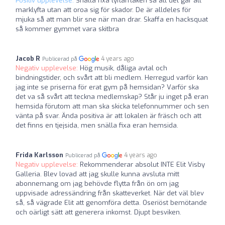
Positiv upplevelse:
Snälla fixa lyftarflaken så att det går att
marklyfta utan att oroa sig för skador. De är alldeles för
mjuka så att man blir sne när man drar. Skaffa en hacksquat
så kommer gymmet vara skitbra
Jacob R
4 years ago
Publicerad på
Negativ upplevelse:
Hög musik, dåliga avtal och
bindningstider, och svårt att bli medlem. Herregud varför kan
jag inte se priserna för erat gym på hemsidan? Varför ska
det va så svårt att teckna medlemskap? Står ju inget på eran
hemsida förutom att man ska skicka telefonnummer och sen
vänta på svar. Ända positiva är att lokalen är fräsch och att
det finns en tjejsida, men snälla fixa eran hemsida.
Frida Karlsson
4 years ago
Publicerad på
Negativ upplevelse:
Rekommenderar absolut INTE Elit Visby
Galleria. Blev lovad att jag skulle kunna avsluta mitt
abonnemang om jag behövde flytta från ön om jag
uppvisade adressändring från skatteverket. När det väl blev
så, så vägrade Elit att genomföra detta. Oseriöst bemötande
och oärligt sätt att generera inkomst. Djupt besviken.