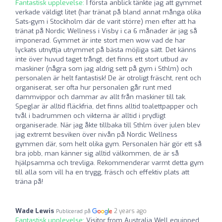
Fantastisk upplevelse:
I första anblick tänkte jag att gymmet
verkade väldigt litet (har tränat på bland annat många olika
Sats-gym i Stockholm där de varit större) men efter att ha
tränat på Nordic Wellness i Visby i ca 6 månader är jag så
imponerad. Gymmet är inte stort men wow vad de har
lyckats utnyttja utrymmet på bästa möjliga sätt. Det känns
inte över huvud taget trångt, det finns ett stort utbud av
maskiner (några som jag aldrig sett på gym i Sthlm) och
personalen är helt fantastisk! De är otroligt fräscht, rent och
organiserat, ser ofta hur personalen går runt med
dammvippor och dammar av allt från maskiner till tak.
Speglar är alltid fläckfria, det finns alltid toalettpapper och
tvål i badrummen och vikterna är alltid i prydligt
organiserade. När jag åkte tillbaka till Sthlm över julen blev
jag extremt besviken över nivån på Nordic Wellness
gymmen där, som helt olika gym. Personalen här gör ett så
bra jobb, man känner sig alltid välkommen, de är så
hjälpsamma och trevliga. Rekommenderar varmt detta gym
till alla som vill ha en trygg, fräsch och effektiv plats att
träna på!
Wade Lewis
2 years ago
Publicerad på
Fantastisk upplevelse:
Visitor from Australia Well equipped