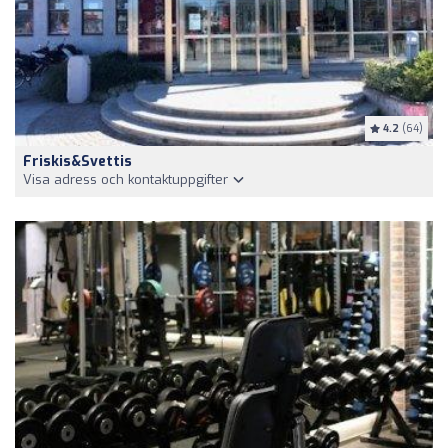
4.2
(64)
Friskis&Svettis
Visa adress och kontaktuppgifter