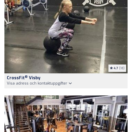
4.7
(18)
®
CrossFit
Visby
Visa adress och kontaktuppgifter