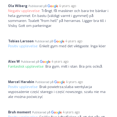
Ola Wiberg
4 years ago
Publicerad på
Negativ upplevelse:
Trångt, få maskiner och bara tre bänkar i
hela gymmet. En bastu (väldigt varmt i gymmet) på
sommaren. Toalett "from hell" på herrarnas. Ligger bra till i
Visby. Gott om parkeringar.
Tobias Larsson
4 years ago
Publicerad på
Positiv upplevelse:
Enkelt gym med det viktigaste. Inga köer
Alex W
4 years ago
Publicerad på
Fantastisk upplevelse:
Bra gym, mitt i stan. Bra pris också.
Marcel Harabin
4 years ago
Publicerad på
Positiv upplevelse:
Brak powietrza,slaba wentylacja
wyposażenie część starego i część nowszego, szału nie ma
ale można poćwiczyć
Bruh moment
4 years ago
Publicerad på