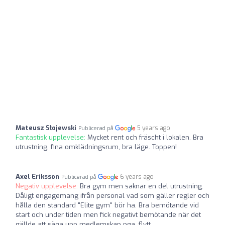
Mateusz Słojewski
5 years ago
Publicerad på
Fantastisk upplevelse:
Mycket rent och fräscht i lokalen. Bra
utrustning, fina omklädningsrum, bra läge. Toppen!
Axel Eriksson
6 years ago
Publicerad på
Negativ upplevelse:
Bra gym men saknar en del utrustning.
Dåligt engagemang ifrån personal vad som gäller regler och
hålla den standard "Elite gym" bör ha. Bra bemötande vid
start och under tiden men fick negativt bemötande när det
gällde att säga upp medlemskap pga. flytt.