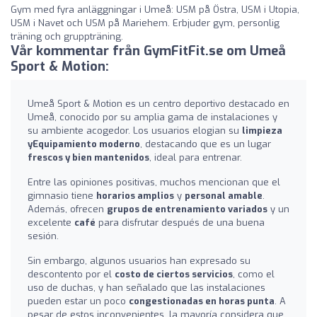
Gym med fyra anläggningar i Umeå: USM på Östra, USM i Utopia,
USM i Navet och USM på Mariehem. Erbjuder gym, personlig
träning och gruppträning.
Vår kommentar från GymFitFit.se om Umeå
Sport & Motion:
Umeå Sport & Motion es un centro deportivo destacado en
Umeå, conocido por su amplia gama de instalaciones y
su ambiente acogedor. Los usuarios elogian su
limpieza
yEquipamiento moderno
, destacando que es un lugar
frescos y bien mantenidos
, ideal para entrenar.
Entre las opiniones positivas, muchos mencionan que el
gimnasio tiene
horarios amplios
y
personal amable
.
Además, ofrecen
grupos de entrenamiento variados
y un
excelente
café
para disfrutar después de una buena
sesión.
Sin embargo, algunos usuarios han expresado su
descontento por el
costo de ciertos servicios
, como el
uso de duchas, y han señalado que las instalaciones
pueden estar un poco
congestionadas en horas punta
. A
pesar de estos inconvenientes, la mayoría considera que