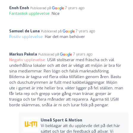
Enoh Enoh
7 years ago
Publicerad på
Fantastisk upplevelse:
Nice
Samuel de Luna
7 years ago
Publicerad på
Positiv upplevelse:
Har det man behöver
Markus Pakola
7 years ago
Publicerad på
Negativ upplevelse:
USM stoltserar med fräscha och väl
underhållna lokaler och att det är viktigt att miljön är bra för
sina medlemmar. Ren lögn och falsk marknadsföring.
Bilderna är tagna vid flera olika tillfällen genom åren. Bastu
och duschutrymmen är fullt med kalkbeläggningar. Miljön
ute i gymet är inte heller bra, vikter ligger på fel ställen, man
får leta rep och grepp varje gång man tränar, grejer är
trasiga och tar flera månader att reparera. Ägarna till USM
borde skämmas, snåla är ni och lurar folk på pengar.
Umeå Sport & Motion
Vi beklagar att du upplevde det på det här
sättet och tar din feedback på allvar. Vi