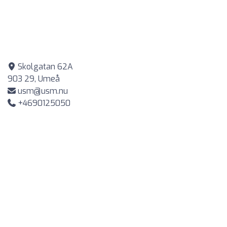
Skolgatan 62A
903 29, Umeå
usm@usm.nu
+4690125050