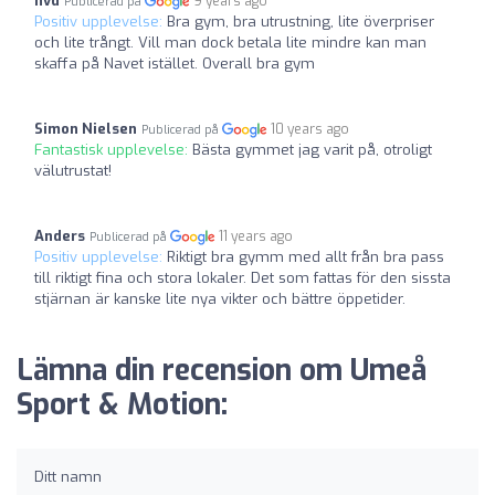
nvd
9 years ago
Publicerad på
Positiv upplevelse:
Bra gym, bra utrustning, lite överpriser
och lite trångt. Vill man dock betala lite mindre kan man
skaffa på Navet istället. Overall bra gym
Simon Nielsen
10 years ago
Publicerad på
Fantastisk upplevelse:
Bästa gymmet jag varit på, otroligt
välutrustat!
Anders
11 years ago
Publicerad på
Positiv upplevelse:
Riktigt bra gymm med allt från bra pass
till riktigt fina och stora lokaler. Det som fattas för den sissta
stjärnan är kanske lite nya vikter och bättre öppetider.
Lämna din recension om Umeå
Sport & Motion:
Ditt namn