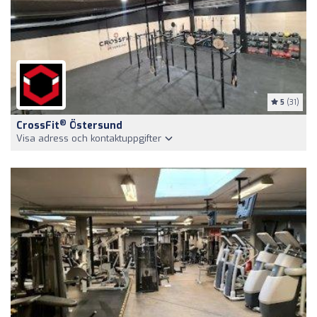
5
(31)
®
CrossFit
Östersund
Visa adress och kontaktuppgifter