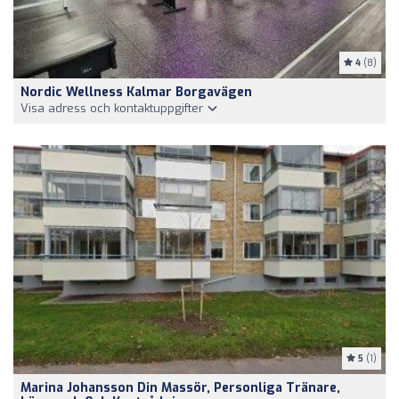
4
(8)
Nordic Wellness Kalmar Borgavägen
Visa adress och kontaktuppgifter
5
(1)
Marina Johansson Din Massör, Personliga Tränare,