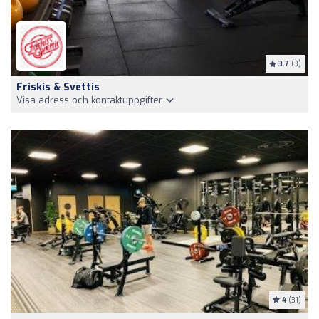
3.7
(3)
Friskis & Svettis
Visa adress och kontaktuppgifter
4
(31)