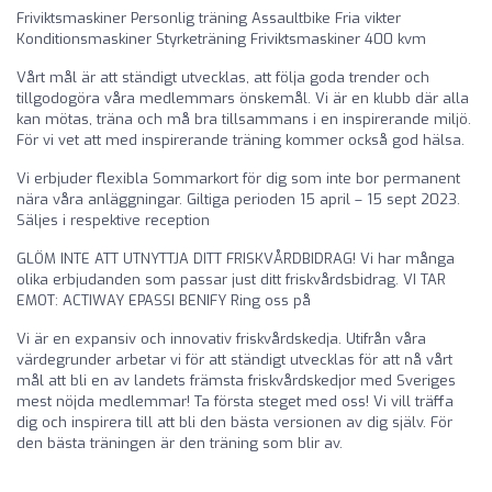
Friviktsmaskiner Personlig träning Assaultbike Fria vikter
Konditionsmaskiner Styrketräning Friviktsmaskiner 400 kvm
Vårt mål är att ständigt utvecklas, att följa goda trender och
tillgodogöra våra medlemmars önskemål. Vi är en klubb där alla
kan mötas, träna och må bra tillsammans i en inspirerande miljö.
För vi vet att med inspirerande träning kommer också god hälsa.
Vi erbjuder flexibla Sommarkort för dig som inte bor permanent
nära våra anläggningar. Giltiga perioden 15 april – 15 sept 2023.
Säljes i respektive reception
GLÖM INTE ATT UTNYTTJA DITT FRISKVÅRDBIDRAG! Vi har många
olika erbjudanden som passar just ditt friskvårdsbidrag. VI TAR
EMOT: ACTIWAY EPASSI BENIFY Ring oss på
Vi är en expansiv och innovativ friskvårdskedja. Utifrån våra
värdegrunder arbetar vi för att ständigt utvecklas för att nå vårt
mål att bli en av landets främsta friskvårdskedjor med Sveriges
mest nöjda medlemmar! Ta första steget med oss! Vi vill träffa
dig och inspirera till att bli den bästa versionen av dig själv. För
den bästa träningen är den träning som blir av.