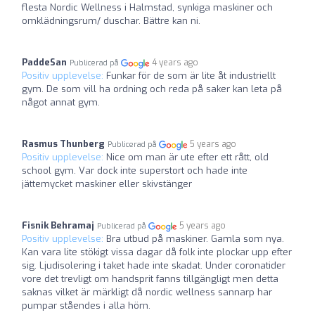
flesta Nordic Wellness i Halmstad, synkiga maskiner och
omklädningsrum/ duschar. Bättre kan ni.
PaddeSan
4 years ago
Publicerad på
Positiv upplevelse:
Funkar för de som är lite åt industriellt
gym. De som vill ha ordning och reda på saker kan leta på
något annat gym.
Rasmus Thunberg
5 years ago
Publicerad på
Positiv upplevelse:
Nice om man är ute efter ett rått, old
school gym. Var dock inte superstort och hade inte
jättemycket maskiner eller skivstänger
Fisnik Behramaj
5 years ago
Publicerad på
Positiv upplevelse:
Bra utbud på maskiner. Gamla som nya.
Kan vara lite stökigt vissa dagar då folk inte plockar upp efter
sig. Ljudisolering i taket hade inte skadat. Under coronatider
vore det trevligt om handsprit fanns tillgängligt men detta
saknas vilket är märkligt då nordic wellness sannarp har
pumpar ståendes i alla hörn.