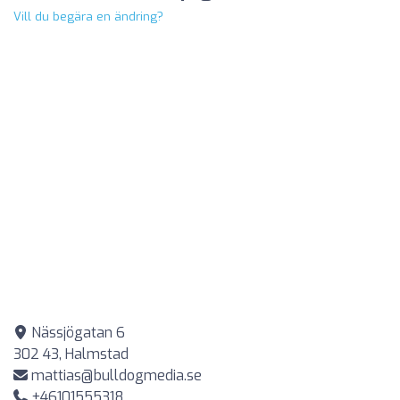
Vill du begära en ändring?
Nässjögatan 6
302 43, Halmstad
mattias@bulldogmedia.se
+46101555318