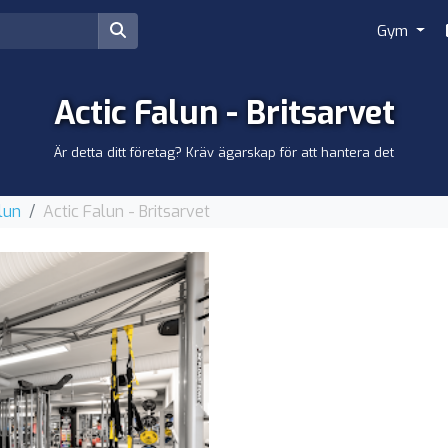
Gym
Actic Falun - Britsarvet
Är detta ditt företag? Kräv ägarskap för att hantera det
lun
Actic Falun - Britsarvet