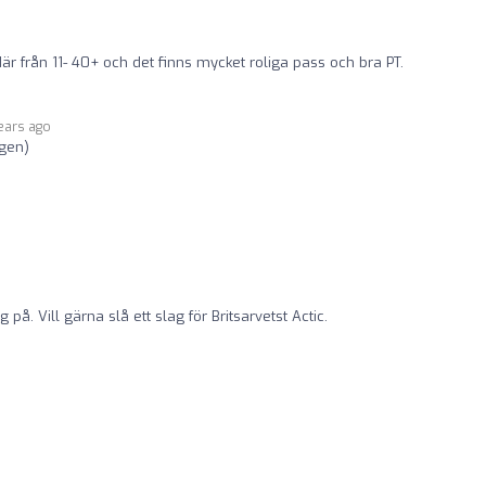
där från 11- 40+ och det finns mycket roliga pass och bra PT.
ears ago
egen)
g på. Vill gärna slå ett slag för Britsarvetst Actic.