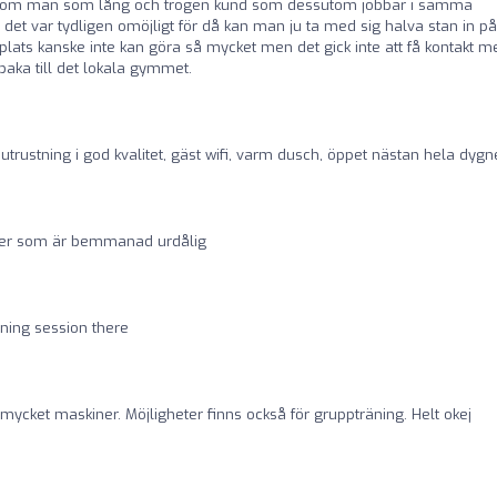
r om man som lång och trogen kund som dessutom jobbar i samma
det var tydligen omöjligt för då kan man ju ta med sig halva stan in på
 plats kanske inte kan göra så mycket men det gick inte att få kontakt m
baka till det lokala gymmet.
utrustning i god kvalitet, gäst wifi, varm dusch, öppet nästan hela dygne
ider som är bemmanad urdålig
ning session there
mycket maskiner. Möjligheter finns också för gruppträning. Helt okej