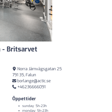
 - Britsarvet
Norra Järnvägsgatan 25
791 35, Falun
borlange@actic.se
+46236666091
Öppettider
sunday: 5h-23h
monday: 5h-23h