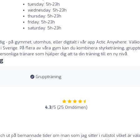
tuesday: 5h-23h
wednesday: 5h-23h
thursday: 5h-23h
friday: 5h-23h
saturday: 5h-23h
er dig - på gymmet, utomhus, eller digitalt i vår app Actic Anywhere. Vä
om i Sverige. På flera av våra gym kan du kombinera styrketräning, gruppt
sonliga tränare som hjälper dig att ta din träning till en ny nivå.
ng
Gruppträning
4.3
/5 (25 Omdömen)
 ut på bemannade tider om man som jag sitter i rullstol vilket är väld