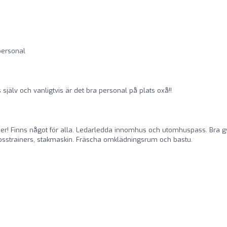
 personal
 själv och vanligtvis är det bra personal på plats oxå!!
der! Finns något för alla. Ledarledda innomhus och utomhuspass. Bra 
osstrainers, stakmaskin. Fräscha omklädningsrum och bastu.