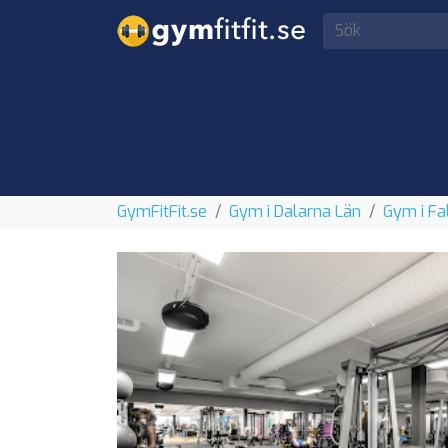
GymFitFit.se
Gym i Dalarna Län
Gym i Fa