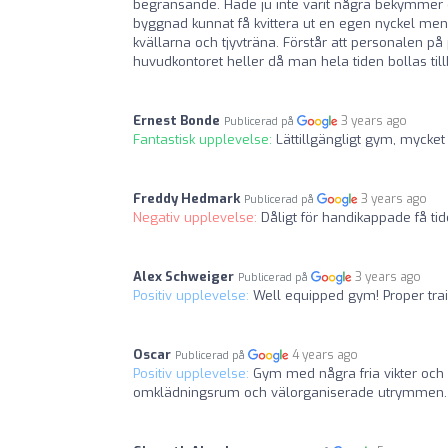
begränsande. Hade ju inte varit några bekymme
byggnad kunnat få kvittera ut en egen nyckel men 
kvällarna och tjyvträna. Förstår att personalen på
huvudkontoret heller då man hela tiden bollas till
Ernest Bonde
3 years ago
Publicerad på
Fantastisk upplevelse:
Lättillgängligt gym, mycket 
Freddy Hedmark
3 years ago
Publicerad på
Negativ upplevelse:
Dåligt för handikappade få t
Alex Schweiger
3 years ago
Publicerad på
Positiv upplevelse:
Well equipped gym! Proper trai
Oscar
4 years ago
Publicerad på
Positiv upplevelse:
Gym med några fria vikter och 
omklädningsrum och välorganiserade utrymmen.