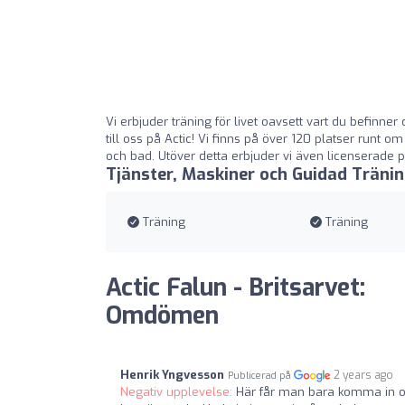
Vi erbjuder träning för livet oavsett vart du befinn
till oss på Actic! Vi finns på över 120 platser runt 
och bad. Utöver detta erbjuder vi även licenserade per
Tjänster, Maskiner och Guidad Träni
Träning
Träning
Actic Falun - Britsarvet:
Omdömen
Henrik Yngvesson
2 years ago
Publicerad på
Negativ upplevelse:
Här får man bara komma in och