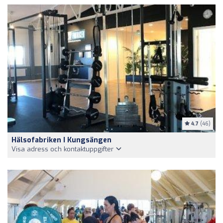
4.7
(46)
Hälsofabriken I Kungsängen
Visa adress och kontaktuppgifter