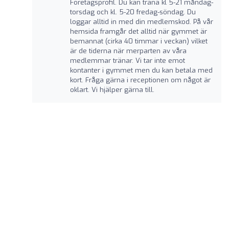
Företagsprofil. Du kan träna kl 5-21 måndag-
torsdag och kl. 5-20 fredag-söndag. Du
loggar alltid in med din medlemskod. På vår
hemsida framgår det alltid när gymmet är
bemannat (cirka 40 timmar i veckan) vilket
är de tiderna när merparten av våra
medlemmar tränar. Vi tar inte emot
kontanter i gymmet men du kan betala med
kort. Fråga gärna i receptionen om något är
oklart. Vi hjälper gärna till.