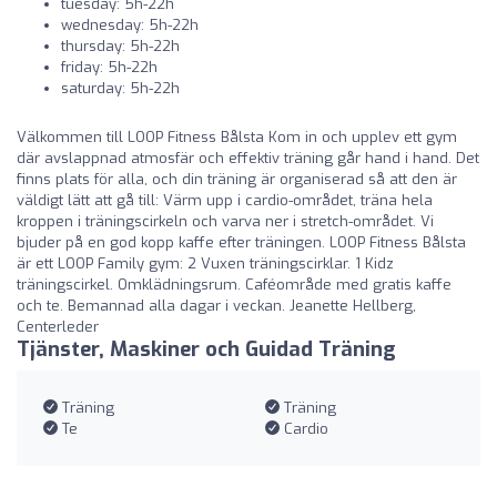
tuesday: 5h-22h
wednesday: 5h-22h
thursday: 5h-22h
friday: 5h-22h
saturday: 5h-22h
Välkommen till LOOP Fitness Bålsta Kom in och upplev ett gym
där avslappnad atmosfär och effektiv träning går hand i hand. Det
finns plats för alla, och din träning är organiserad så att den är
väldigt lätt att gå till: Värm upp i cardio-området, träna hela
kroppen i träningscirkeln och varva ner i stretch-området. Vi
bjuder på en god kopp kaffe efter träningen. LOOP Fitness Bålsta
är ett LOOP Family gym: 2 Vuxen träningscirklar. 1 Kidz
träningscirkel. Omklädningsrum. Caféområde med gratis kaffe
och te. Bemannad alla dagar i veckan. Jeanette Hellberg,
Centerleder
Tjänster, Maskiner och Guidad Träning
Träning
Träning
Te
Cardio