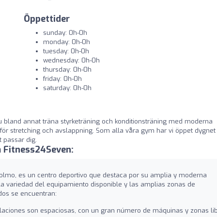
Öppettider
sunday: 0h-0h
monday: 0h-0h
tuesday: 0h-0h
wednesday: 0h-0h
thursday: 0h-0h
friday: 0h-0h
saturday: 0h-0h
u bland annat träna styrketräning och konditionsträning med moderna
r för stretching och avslappning. Som alla våra gym har vi öppet dygnet
 passar dig.
 Fitness24Seven:
olmo, es un centro deportivo que destaca por su amplia y moderna
 la variedad del equipamiento disponible y las amplias zonas de
dos se encuentran:
laciones son espaciosas, con un gran número de máquinas y zonas li