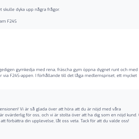
t skulle dyka upp några frågor.
Adam F24S
 gedigen gymkedja med rena, fräscha gym öppna dygnet runt och med
ar via F24S-appen. I förhållande till det låga medlemspriset, ett mycket
ecensionen! Vi är så glada över att höra att du är nöjd med våra
 är ovärderlig för oss, och vi är stolta över att ha dig som en nöjd kund
att förbättra din upplevelse, låt oss veta. Tack för att du valde oss!