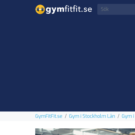
GymFitFit.se
Gym i Stockholm Län
Gym i