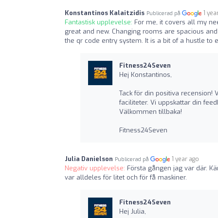
Konstantinos Kalaitzidis
1 yea
Publicerad på
Fantastisk upplevelse:
For me, it covers all my n
great and new. Changing rooms are spacious and t
the qr code entry system. It is a bit of a hustle t
Fitness24Seven
Hej Konstantinos,
Tack för din positiva recension!
faciliteter. Vi uppskattar din f
Välkommen tillbaka!
Fitness24Seven
Julia Danielson
1 year ago
Publicerad på
Negativ upplevelse:
Första gången jag var där. K
var alldeles för litet och för få maskiner.
Fitness24Seven
Hej Julia,