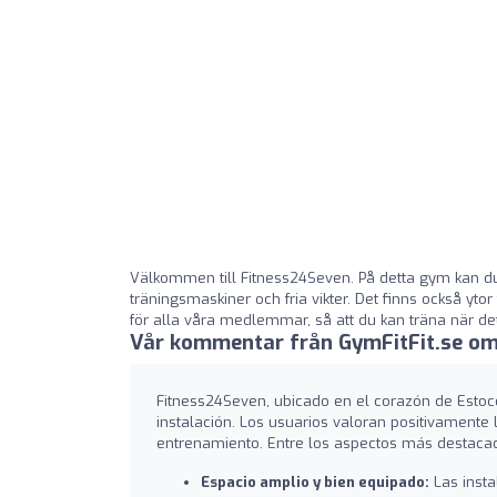
Välkommen till Fitness24Seven. På detta gym kan d
träningsmaskiner och fria vikter. Det finns också yto
för alla våra medlemmar, så att du kan träna när det
Vår kommentar från GymFitFit.se om
Fitness24Seven, ubicado en el corazón de Estoc
instalación. Los usuarios valoran positivamente
entrenamiento. Entre los aspectos más destaca
Espacio amplio y bien equipado:
Las insta