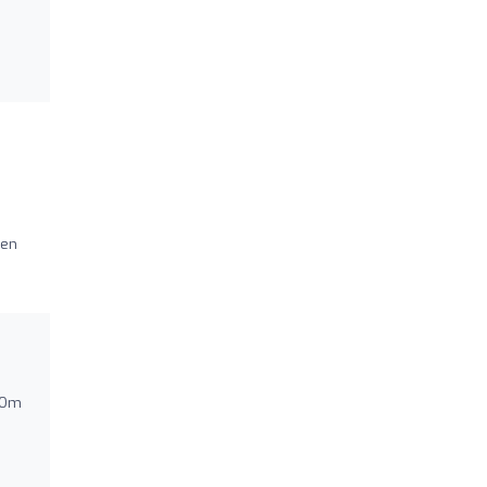
 en
. Om