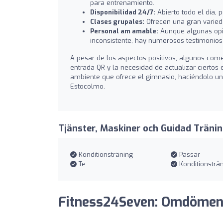
para entrenamiento.
Disponibilidad 24/7:
Abierto todo el día, 
Clases grupales:
Ofrecen una gran varied
Personal am amable:
Aunque algunas opin
inconsistente, hay numerosos testimonios 
A pesar de los aspectos positivos, algunos com
entrada QR y la necesidad de actualizar ciertos 
ambiente que ofrece el gimnasio, haciéndolo u
Estocolmo.
Tjänster, Maskiner och Guidad Träni
Konditionsträning
Passar
Te
Konditionsträ
Fitness24Seven: Omdöme