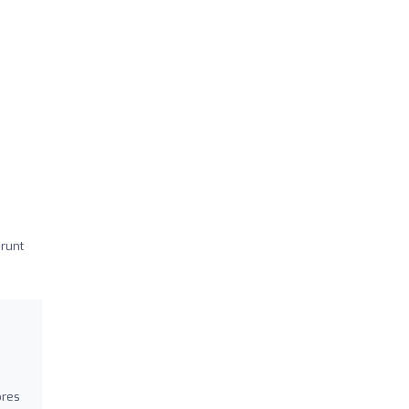
 runt
bres