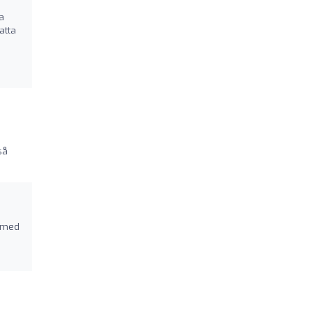
na
atta
så
e med