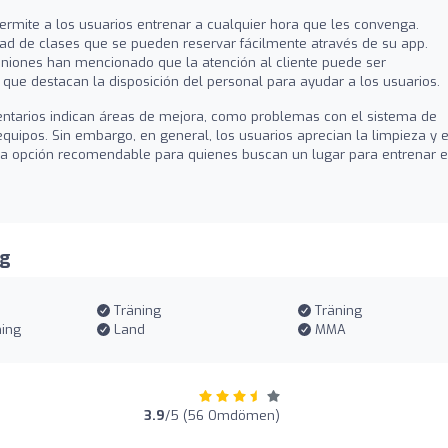
permite a los usuarios entrenar a cualquier hora que les convenga.
ad de clases que se pueden reservar fácilmente através de su app.
iones han mencionado que la atención al cliente puede ser
que destacan la disposición del personal para ayudar a los usuarios.
entarios indican áreas de mejora, como problemas con el sistema de
equipos. Sin embargo, en general, los usuarios aprecian la limpieza y e
na opción recomendable para quienes buscan un lugar para entrenar 
ng
Träning
Träning
ning
Land
MMA
n
3.9
/5 (56 Omdömen)