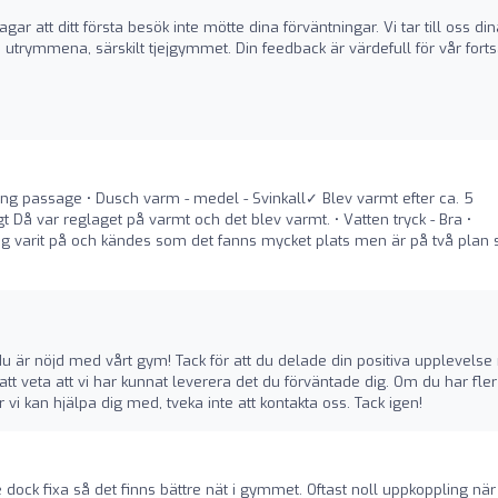
agar att ditt första besök inte mötte dina förväntningar. Vi tar till oss di
utrymmena, särskilt tjejgymmet. Din feedback är värdefull för vår forts
rång passage • Dusch varm - medel - Svinkall✓ Blev varmt efter ca. 5
 Då var reglaget på varmt och det blev varmt. • Vatten tryck - Bra •
ag varit på och kändes som det fanns mycket plats men är på två plan 
 du är nöjd med vårt gym! Tack för att du delade din positiva upplevels
att veta att vi har kunnat leverera det du förväntade dig. Om du har fler
vi kan hjälpa dig med, tveka inte att kontakta oss. Tack igen!
dock fixa så det finns bättre nät i gymmet. Oftast noll uppkoppling när