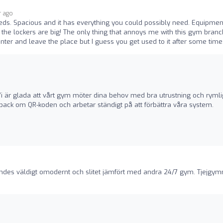
r ago
eeds. Spacious and it has everything you could possibly need. Equipment
he lockers are big! The only thing that annoys me with this gym branc
o enter and leave the place but I guess you get used to it after some time
 Vi är glada att vårt gym möter dina behov med bra utrustning och ryml
eedback om QR-koden och arbetar ständigt på att förbättra våra system.
ändes väldigt omodernt och slitet jämfört med andra 24/7 gym. Tjejgy