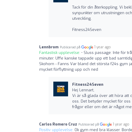
Tack för din återkoppling. Vi bekl
synpunkter om utrustningen och 
utveckling.
Fitness24Seven
Lennbrom
1 year ago
Publicerad på
Fantastisk upplevelse:
• Sluss passage: Inte för t
minuter. Uffe kanske tappade upp ett bad samtidigt
Skohorn - Fanns Var bland det största f24s gym j
mycket förflyttning upp och ned
Fitness24Seven
Hej Lennart,
Vi är så glada över att höra att
oss. Det betyder mycket för oss 
frågor eller om det är något mer 
Carlos Romero Cruz
1 year ago
Publicerad på
Positiv upplevelse:
Ok gym med bra klasser. Borde 